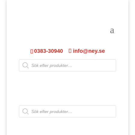
0383-30940
info@ney.se
Products
search
Products
search