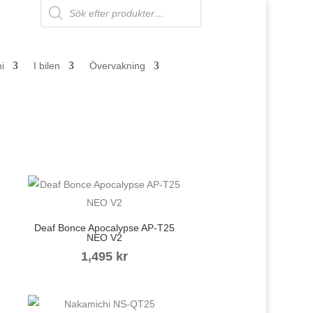
Products
search
ni
I bilen
Övervakning
Deaf Bonce Apocalypse AP-T25
NEO V2
1,495
kr