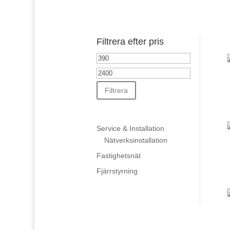
Filtrera efter pris
Min
pris
Max
pris
Filtrera
Service & Installation
Nätverksinstallation
Fastighetsnät
Fjärrstyrning