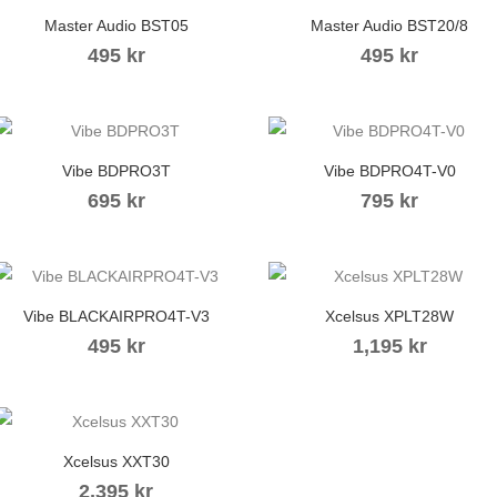
Master Audio BST05
Master Audio BST20/8
495
kr
495
kr
Vibe BDPRO3T
Vibe BDPRO4T-V0
695
kr
795
kr
Vibe BLACKAIRPRO4T-V3
Xcelsus XPLT28W
495
kr
1,195
kr
Xcelsus XXT30
2,395
kr