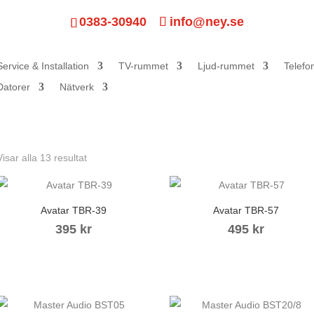
0383-30940
info@ney.se
Service & Installation
TV-rummet
Ljud-rummet
Telefo
Datorer
Nätverk
Visar alla 13 resultat
Avatar TBR-39
Avatar TBR-57
395
kr
495
kr