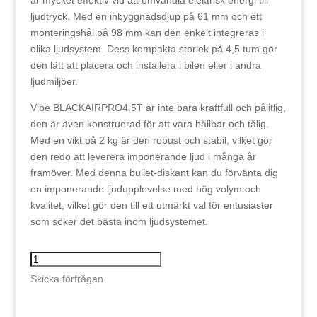
ljudtryck. Med en inbyggnadsdjup på 61 mm och ett
monteringshål på 98 mm kan den enkelt integreras i
olika ljudsystem. Dess kompakta storlek på 4,5 tum gör
den lätt att placera och installera i bilen eller i andra
ljudmiljöer.
Vibe BLACKAIRPRO4.5T är inte bara kraftfull och pålitlig,
den är även konstruerad för att vara hållbar och tålig.
Med en vikt på 2 kg är den robust och stabil, vilket gör
den redo att leverera imponerande ljud i många år
framöver. Med denna bullet-diskant kan du förvänta dig
en imponerande ljudupplevelse med hög volym och
kvalitet, vilket gör den till ett utmärkt val för entusiaster
som söker det bästa inom ljudsystemet.
Vibe
BLACKAIRPRO4.5T
Skicka förfrågan
mängd