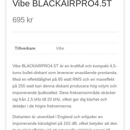
Vibe BLACKAIRPRO4.5T
695
kr
Tillverkare
Vibe
Vibe BLACKAIRPRO4.5T är en kraftfull och kompakt 4,5-
tums bullet-diskant som levererar enastående prestanda.
Med en effekttålighet på 85 watt RMS och en maxeffekt
på 255 watt kan denna diskant producera hög volym och
imponerande ljudkvalitet. Dess frekvensområde sträcker
sig från 1,5 kHz till 20 kHz, vilket ger dig klarhet och
detaljer i de högre frekvenserna.
Diskanten är utvecklad i England och erbjuder en
imponerande känslighet på 102 dB, vilket betyder att den
är mycket effektiv vid att omvandla elektrisk energi till