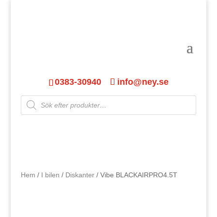
0383-30940
info@ney.se
Products
search
Hem
/
I bilen
/
Diskanter
/ Vibe BLACKAIRPRO4.5T