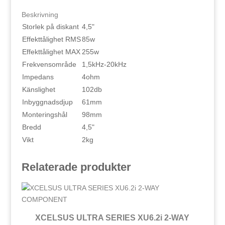
Beskrivning
Storlek på diskant
4,5"
Effekttålighet RMS
85w
Effekttålighet MAX
255w
Frekvensområde
1,5kHz-20kHz
Impedans
4ohm
Känslighet
102db
Inbyggnadsdjup
61mm
Monteringshål
98mm
Bredd
4,5"
Vikt
2kg
Relaterade produkter
XCELSUS ULTRA SERIES XU6.2i 2-WAY