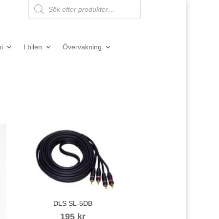
Products
search
ni
I bilen
Övervakning
DLS SL-5DB
195
kr