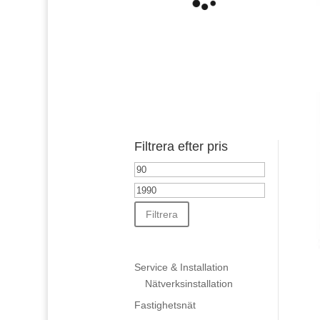
Filtrera efter pris
Min
pris
Max
pris
Filtrera
Service & Installation
Nätverksinstallation
Fastighetsnät