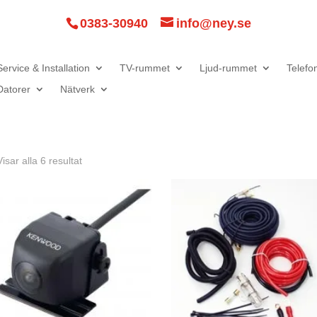
0383-30940
info@ney.se
Service & Installation
TV-rummet
Ljud-rummet
Telefo
Datorer
Nätverk
Visar alla 6 resultat