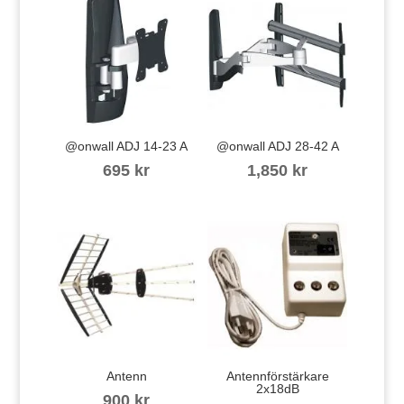
@onwall ADJ 14-23 A
@onwall ADJ 28-42 A
695
kr
1,850
kr
Antenn
Antennförstärkare
2x18dB
900
kr