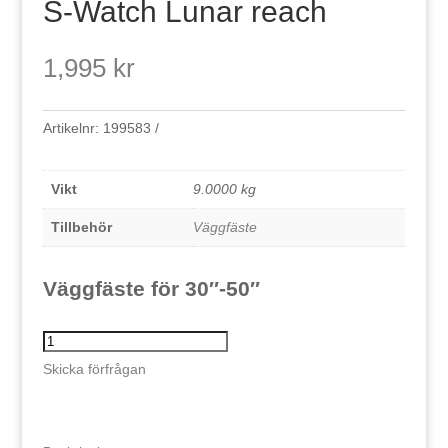
S-Watch Lunar reach
1,995
kr
Artikelnr:
199583
Vikt
9.0000 kg
Tillbehör
Väggfäste
Väggfäste för 30″-50″
S-
Watch
Skicka förfrågan
Lunar
reach
mängd