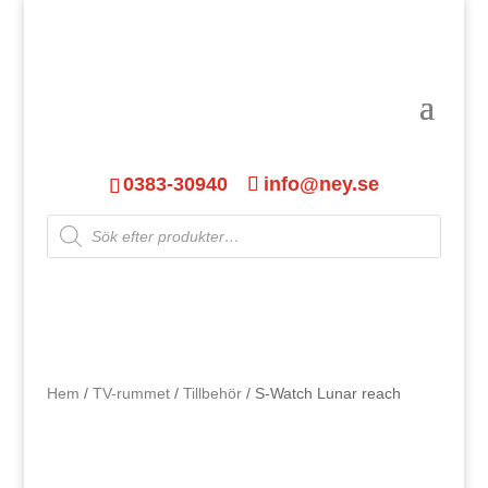
0383-30940
info@ney.se
Products
search
Hem
/
TV-rummet
/
Tillbehör
/ S-Watch Lunar reach