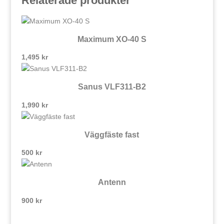
Relaterade produkter
Maximum XO-40 S
1,495
kr
Sanus VLF311-B2
1,990
kr
Väggfäste fast
500
kr
Antenn
900
kr