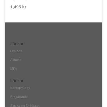
1,495
kr
Länkar
Om oss
Aktuellt
Miljö
Länkar
Kontakta oss
Erbjudande
Skicka en förfrågan