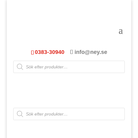
0383-30940
info@ney.se
Products
search
Products
search