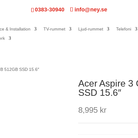
0383-30940
info@ney.se
ce & Installation
TV-rummet
Ljud-rummet
Telefoni
erk
8GB 512GB SSD 15.6″
Acer Aspire 3
SSD 15.6″
8,995
kr