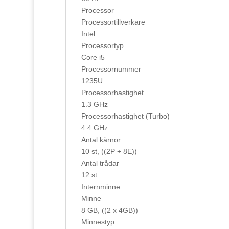
Processor
Processortillverkare
Intel
Processortyp
Core i5
Processornummer
1235U
Processorhastighet
1.3 GHz
Processorhastighet (Turbo)
4.4 GHz
Antal kärnor
10 st, ((2P + 8E))
Antal trådar
12 st
Internminne
Minne
8 GB, ((2 x 4GB))
Minnestyp