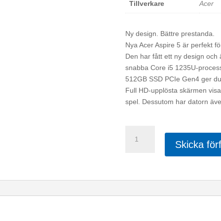
Tillverkare
Acer
Ny design. Bättre prestanda.
Nya Acer Aspire 5 är perfekt fö
Den har fått ett ny design oc
snabba Core i5 1235U-process
512GB SSD PCIe Gen4 ger dukt
Full HD-upplösta skärmen visar 
spel. Dessutom har datorn äve
Acer
Aspire
Skicka för
3
Core
i5
8GB
512GB
SSD