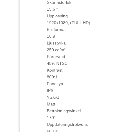
Skärmstorlek
15.6 "
Upplösning
1920x1080, (FULL HD)
Bildformat
16:9
Ljusstyrka
250 cd/m²
Färgrymd
45% NTSC
Kontrast
800:1
Paneltyp
IPS
Ytskikt
Matt
Betraktningsvinkel
170°
Uppdateringsfrekvens
60 Hz