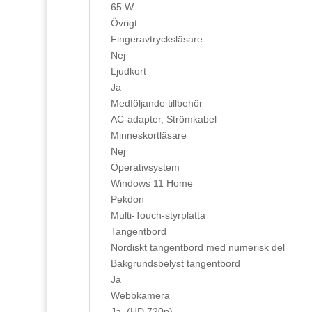
65 W
Övrigt
Fingeravtrycksläsare
Nej
Ljudkort
Ja
Medföljande tillbehör
AC-adapter, Strömkabel
Minneskortläsare
Nej
Operativsystem
Windows 11 Home
Pekdon
Multi-Touch-styrplatta
Tangentbord
Nordiskt tangentbord med numerisk del
Bakgrundsbelyst tangentbord
Ja
Webbkamera
Ja, (HD 720p)