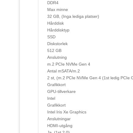
DDR4
Max minne
32 GB, (Inga lediga platser)
Hårddisk
Hårddisktyp
SSD
Diskstorlek
512 GB
Anslutning
m.2 PCIe NVMe Gen 4
Antal mSATA/m.2
2 st, (m.2 PCIe NVMe Gen 4 (1st ledig PCIe 
Grafikkort
GPU-tillverkare
Intel
Grafikkort
Intel Iris Xe Graphics
Anslutningar
HDMI-utgång
Ja, (1st 2.0)