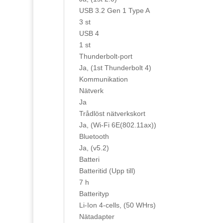
USB 3.2 Gen 1 Type A
3 st
USB 4
1 st
Thunderbolt-port
Ja, (1st Thunderbolt 4)
Kommunikation
Nätverk
Ja
Trådlöst nätverkskort
Ja, (Wi-Fi 6E(802.11ax))
Bluetooth
Ja, (v5.2)
Batteri
Batteritid (Upp till)
7 h
Batterityp
Li-Ion 4-cells, (50 WHrs)
Nätadapter