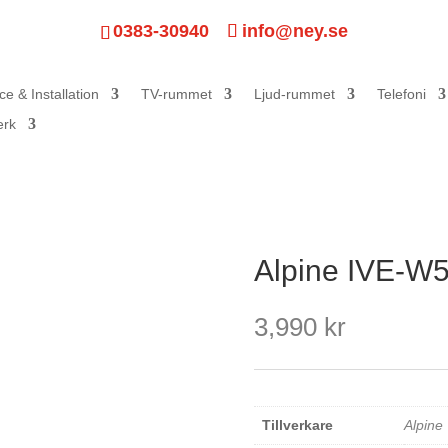
0383-30940
info@ney.se
ce & Installation
TV-rummet
Ljud-rummet
Telefoni
erk
Alpine IVE-W
3,990
kr
Tillverkare
Alpine