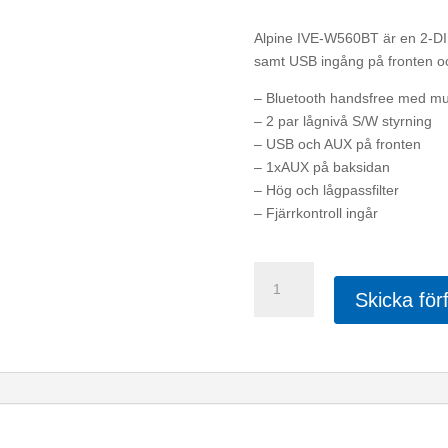
Alpine IVE-W560BT är en 2-DI
samt USB ingång på fronten o
– Bluetooth handsfree med mu
– 2 par lågnivå S/W styrning
– USB och AUX på fronten
– 1xAUX på baksidan
– Hög och lågpassfilter
– Fjärrkontroll ingår
Alpine
IVE-
Skicka för
W560BT
mängd