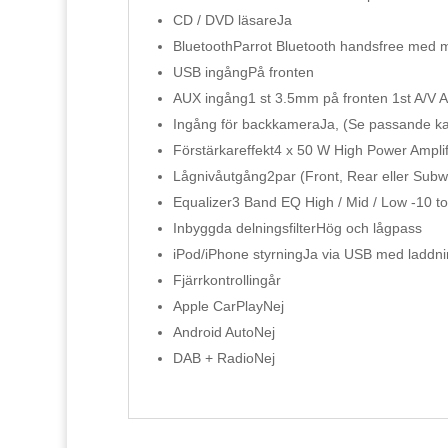
CD / DVD läsare
Ja
Bluetooth
Parrot Bluetooth handsfree med 
USB ingång
På fronten
AUX ingång
1 st 3.5mm på fronten 1st A/V 
Ingång för backkamera
Ja, (Se passande ka
Förstärkareffekt
4 x 50 W High Power Amplif
Lågnivåutgång
2par (Front, Rear eller Sub
Equalizer
3 Band EQ High / Mid / Low -10 t
Inbyggda delningsfilter
Hög och lågpass
iPod/iPhone styrning
Ja via USB med laddni
Fjärrkontroll
ingår
Apple CarPlay
Nej
Android Auto
Nej
DAB + Radio
Nej