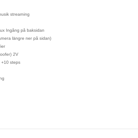
musik streaming
Aux Ingång på baksidan
mera längre ner på sidan)
ier
woofer) 2V
o +10 steps
ng