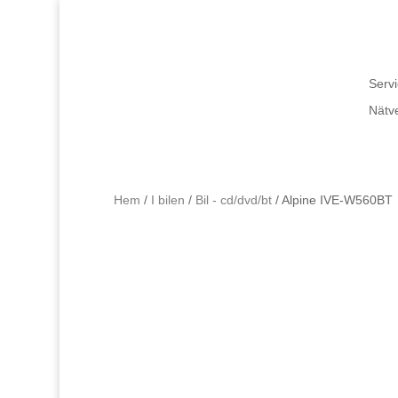
Servi
Nätv
Hem
/
I bilen
/
Bil - cd/dvd/bt
/ Alpine IVE-W560BT