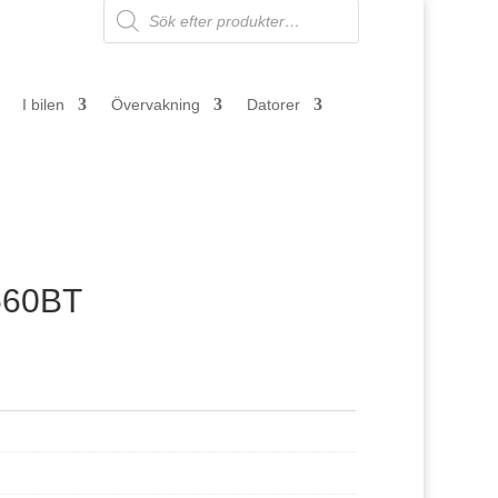
Products
search
I bilen
Övervakning
Datorer
560BT