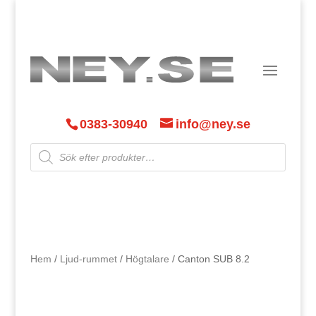
0383-30940
info@ney.se
Products
search
Hem
/
Ljud-rummet
/
Högtalare
/ Canton SUB 8.2