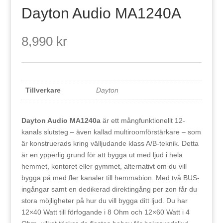
Dayton Audio MA1240A
8,990
kr
Tillverkare
Dayton
Dayton Audio MA1240a
är ett mångfunktionellt 12-
kanals slutsteg – även kallad multiroomförstärkare – som
är konstruerads kring välljudande klass A/B-teknik. Detta
är en ypperlig grund för att bygga ut med ljud i hela
hemmet, kontoret eller gymmet, alternativt om du vill
bygga på med fler kanaler till hemmabion. Med två BUS-
ingångar samt en dedikerad direktingång per zon får du
stora möjligheter på hur du vill bygga ditt ljud. Du har
12×40 Watt till förfogande i 8 Ohm och 12×60 Watt i 4