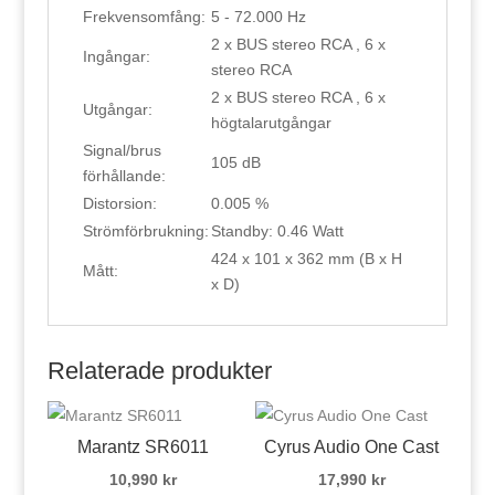
Frekvensomfång:
5 - 72.000 Hz
2 x BUS stereo RCA , 6 x
Ingångar:
stereo RCA
2 x BUS stereo RCA , 6 x
Utgångar:
högtalarutgångar
Signal/brus
105 dB
förhållande:
Distorsion:
0.005 %
Strömförbrukning:
Standby: 0.46 Watt
424 x 101 x 362 mm (B x H
Mått:
x D)
Relaterade produkter
Marantz SR6011
Cyrus Audio One Cast
10,990
kr
17,990
kr