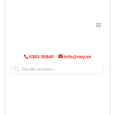
0383-30940
info@ney.se
Products
search