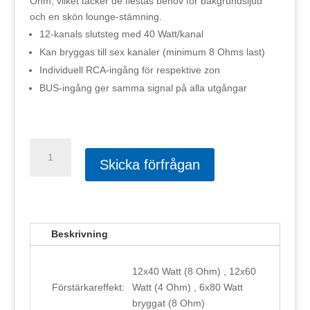
Ohm, vilket täcker de flestas behov för bakgrundsljud
och en skön lounge-stämning.
12-kanals slutsteg med 40 Watt/kanal
Kan bryggas till sex kanaler (minimum 8 Ohms last)
Individuell RCA-ingång för respektive zon
BUS-ingång ger samma signal på alla utgångar
Dayton
Audio
Skicka förfrågan
MA1240A
mängd
Beskrivning
12x40 Watt (8 Ohm) , 12x60
Förstärkareffekt:
Watt (4 Ohm) , 6x80 Watt
bryggat (8 Ohm)