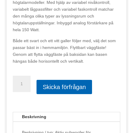
högtalarmodeller. Med hjälp av variabel nivåkontroll,
variabelt lågpassfilter och variabel faskontroll matchar
den många olika typer av lyssningsrum och
högtalaruppställningar. Inbyggd analog förstärkare på
hela 150 Watt.
Både ett svart och ett vitt galler följer med, välj det som
passar bäst in i hemmamiljön. Flyttbart väggfäste!
Genom att flytta väggfäste på baksidan kan basen
hängas både horisontellt och vertikalt.
DLS
Flatsub
Skicka förfrågan
8
Svart
mängd
Beskrivning
Beskrivning / typ: Aktiv subwoofer för