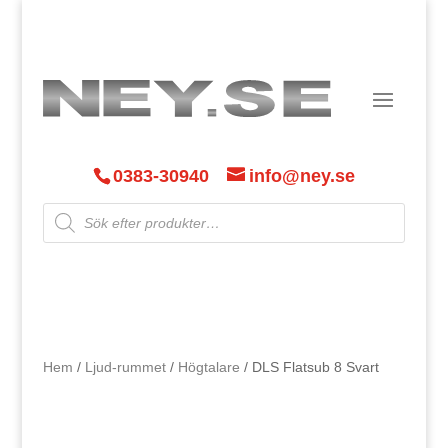
0383-30940
info@ney.se
Products
search
Hem
/
Ljud-rummet
/
Högtalare
/ DLS Flatsub 8 Svart