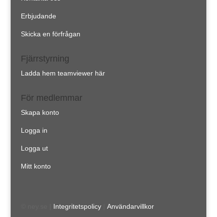
Erbjudande
Skicka en förfrågan
Fjärrstyrning
Ladda hem teamviewer här
För medlemmar
Skapa konto
Logga in
Logga ut
Mitt konto
© ney.se |
Integritetspolicy
|
Användarvillkor