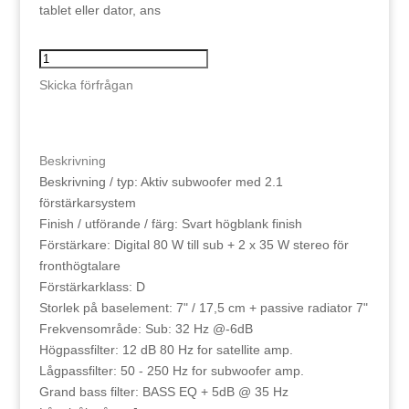
tablet eller dator, ans
DLS
Flatsub
Skicka förfrågan
Stereo-
One
Svart
Beskrivning
mängd
Beskrivning / typ: Aktiv subwoofer med 2.1
förstärkarsystem
Finish / utförande / färg: Svart högblank finish
Förstärkare: Digital 80 W till sub + 2 x 35 W stereo för
fronthögtalare
Förstärkarklass: D
Storlek på baselement: 7" / 17,5 cm + passive radiator 7"
Frekvensområde: Sub: 32 Hz @-6dB
Högpassfilter: 12 dB 80 Hz for satellite amp.
Lågpassfilter: 50 - 250 Hz for subwoofer amp.
Grand bass filter: BASS EQ + 5dB @ 35 Hz