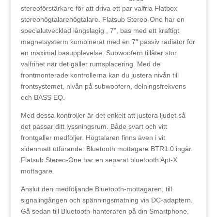
stereoförstärkare för att driva ett par valfria Flatbox
stereohögtalarehögtalare. Flatsub Stereo-One har en
specialutvecklad långslagig , 7”, bas med ett kraftigt
magnetsysterm kombinerat med en 7″ passiv radiator för
en maximal basupplevelse. Subwoofern tillåter stor
valfrihet när det gäller rumsplacering. Med de
frontmonterade kontrollerna kan du justera nivån till
frontsystemet, nivån på subwoofern, delningsfrekvens
och BASS EQ.
Med dessa kontroller är det enkelt att justera ljudet så
det passar ditt lyssningsrum. Både svart och vitt
frontgaller medföljer. Högtalaren finns även i vit
sidenmatt utförande. Bluetooth mottagare BTR1.0 ingår.
Flatsub Stereo-One har en separat bluetooth Apt-X
mottagare.
Anslut den medföljande Bluetooth-mottagaren, till
signalingången och spänningsmatning via DC-adaptern.
Gå sedan till Bluetooth-hanteraren på din Smartphone,