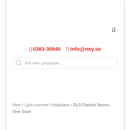
0383-30940
info@ney.se
Products
search
Hem
/
Ljud-rummet
/
Högtalare
/ DLS Flatsub Stereo-
One Svart