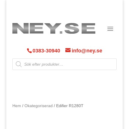
0383-30940
info@ney.se
Products
search
Hem
/
Okategoriserad
/ Edifier R1280T