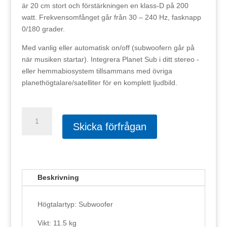
är 20 cm stort och förstärkningen en klass-D på 200
watt. Frekvensomfånget går från 30 – 240 Hz, fasknapp
0/180 grader.
Med vanlig eller automatisk on/off (subwoofern går på
när musiken startar). Integrera Planet Sub i ditt stereo -
eller hemmabiosystem tillsammans med övriga
planethögtalare/satelliter för en komplett ljudbild.
Elipson
Planet
Skicka förfrågan
Sub
mängd
Beskrivning
Högtalartyp: Subwoofer
Vikt: 11.5 kg