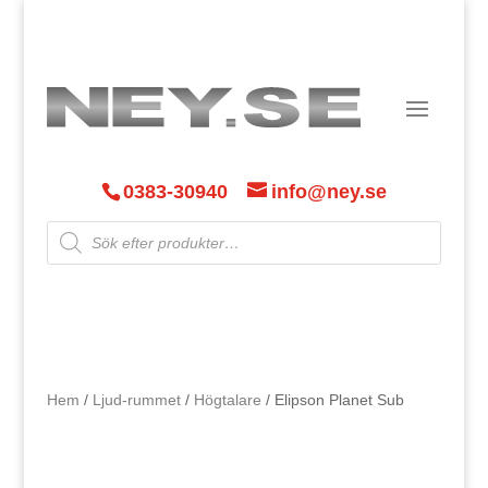
0383-30940
info@ney.se
Products
search
Hem
/
Ljud-rummet
/
Högtalare
/ Elipson Planet Sub