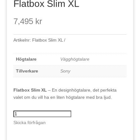
Flatbox Slim XL
7,495
kr
Artikelnr:
Flatbox Slim XL
Högtalare
Vägghögtalare
Tillverkare
Sony
Flatbox Slim XL
– En designhögtalare, det perfekta
valet om du vill ha en liten högtalare med bra ljud.
Flatbox
Slim
Skicka förfrågan
XL
mängd