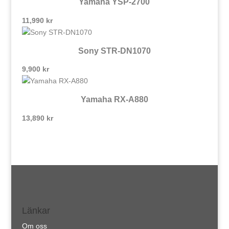
Yamaha YSP-2700
11,990
kr
Sony STR-DN1070
9,900
kr
Yamaha RX-A880
13,890
kr
Länkar
Om oss