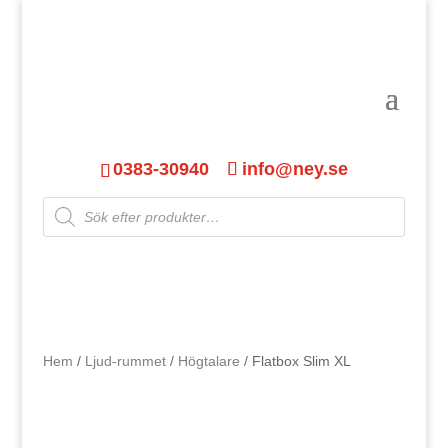
0383-30940
info@ney.se
Products
search
Hem
/
Ljud-rummet
/
Högtalare
/ Flatbox Slim XL