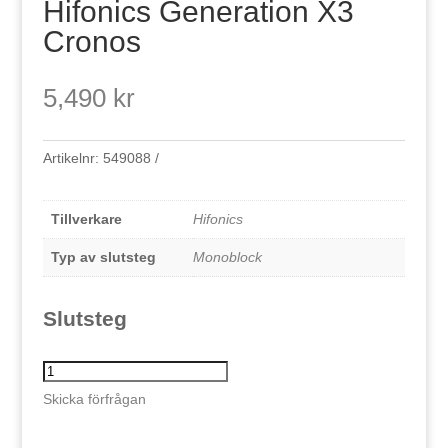
Hifonics Generation X3
Cronos
5,490
kr
Artikelnr:
549088
Tillverkare
Hifonics
Typ av slutsteg
Monoblock
Slutsteg
Hifonics
Generation
Skicka förfrågan
X3
Cronos