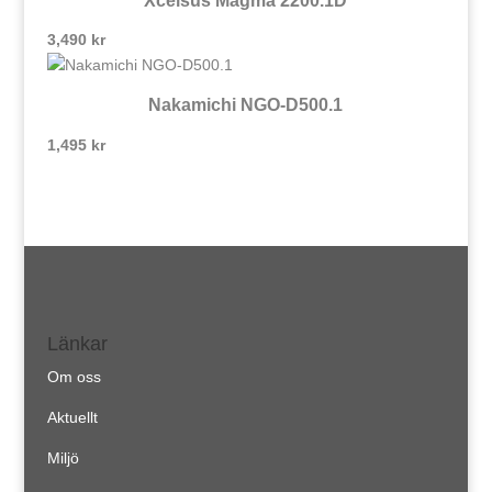
Xcelsus Magma 2200.1D
3,490
kr
Nakamichi NGO-D500.1
1,495
kr
Länkar
Om oss
Aktuellt
Miljö