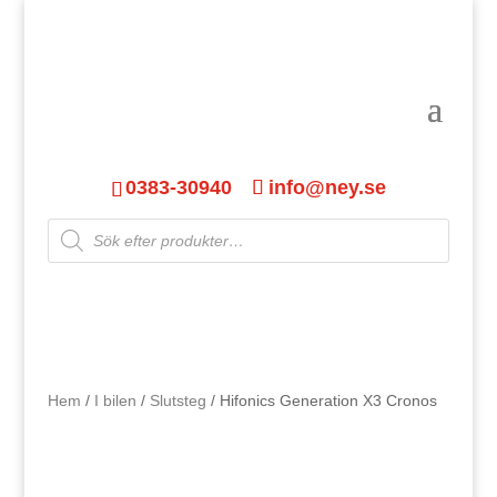
0383-30940
info@ney.se
Products
search
Hem
/
I bilen
/
Slutsteg
/ Hifonics Generation X3 Cronos