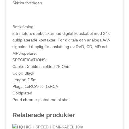
RCA
Skicka förfrågan
ANSLUTNINGSKABEL
2,5
m
Beskrivning
mängd
2.5 meters dubbelskärmad digital koaxkabel med 24k
guldpläterade kontakter. För digitala och analoga A/V-
signaler. Lämplig för anslutning av DVD, CD, MD och
MP3-spelare.
SPECIFICATIONS:
Cable: Double shielded 75 Ohm
Color: Black
Lenght: 2.5m
Plugs: 1xRCA <-> 1xRCA
Goldplated
Pearl chrome-plated metal shell
Relaterade produkter