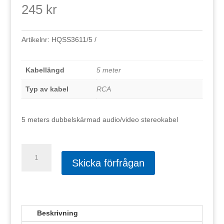
245
kr
Artikelnr:
HQSS3611/5
Kabellängd
5 meter
Typ av kabel
RCA
5 meters dubbelskärmad audio/video stereokabel
HQ
-
Skicka förfrågan
RCA
ANSLUTNINGSKABEL
5m
mängd
Beskrivning