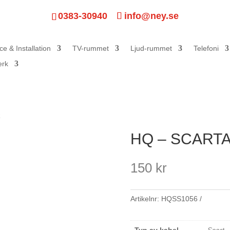
0383-30940
info@ney.se
ce & Installation
TV-rummet
Ljud-rummet
Telefoni
erk
R
HQ – SCART
150
kr
Artikelnr:
HQSS1056