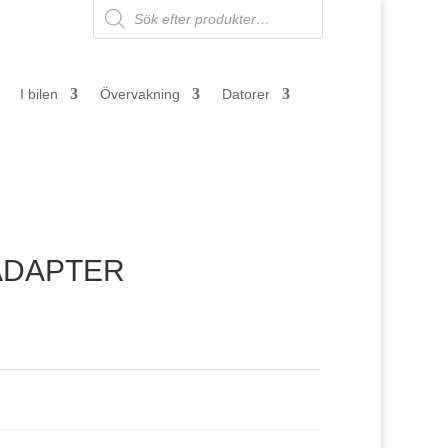
Products
search
I bilen
Övervakning
Datorer
ADAPTER