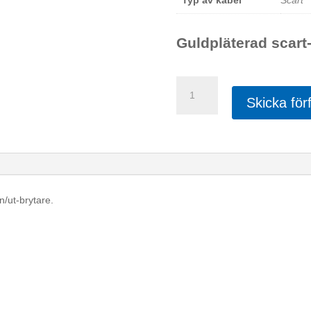
Typ av kabel
Scart
Guldpläterad scart
HQ
-
Skicka för
SCARTADAPTER
mängd
n/ut-brytare.