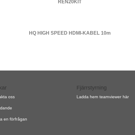
REN20KIT
HQ HIGH SPEED HDMI-KABEL 10m
kar
Fjärrstyrning
akta oss
Ladda hem teamviewer här
udande
a en förfrågan