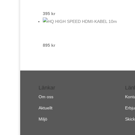
395
kr
895
kr
Länkar
Län
Om oss
Kont
Aktuellt
Erbj
Miljö
Skick