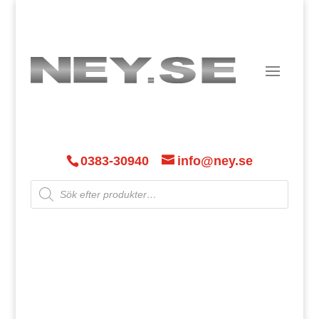
0383-30940
info@ney.se
Products
search