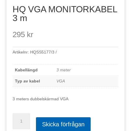
HQ VGA MONITORKABEL
3 m
295
kr
Artikelnr:
HQSS5177/3
Kabellängd
3 meter
Typ av kabel
VGA
3 meters dubbelskärmad VGA
HQ
VGA
Skicka förfrågan
MONITORKABEL