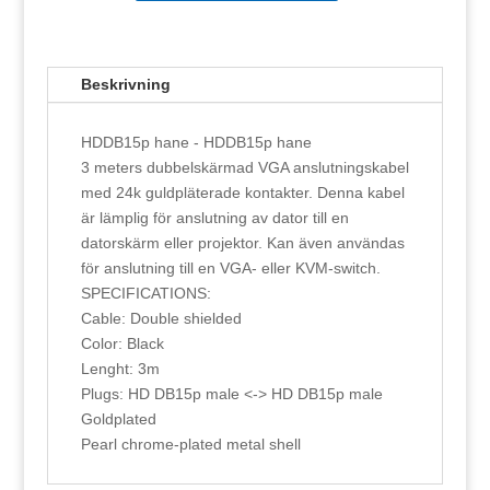
3
m
mängd
Beskrivning
HDDB15p hane - HDDB15p hane
3 meters dubbelskärmad VGA anslutningskabel
med 24k guldpläterade kontakter. Denna kabel
är lämplig för anslutning av dator till en
datorskärm eller projektor. Kan även användas
för anslutning till en VGA- eller KVM-switch.
SPECIFICATIONS:
Cable: Double shielded
Color: Black
Lenght: 3m
Plugs: HD DB15p male <-> HD DB15p male
Goldplated
Pearl chrome-plated metal shell