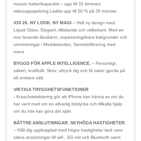
massiv batterikapacitet – upp till 31 timmars
videouppspelning.Ladda upp till 50 % på 20 minuter.
iOS 26. NY LOOK. NY MAGI
– Helt ny design med
Liquid Glass. Elegant, tilltalande och välbekant. Med en
mer levande låsskärm, anpassningsbara bakgrunder och
omröstningar i Meddelanden, Samtalsfiltrering med
mera.
BYGGD FÖR APPLE INTELLIGENCE.
– Personligt,
säkert, kraftfullt. Skriv, uttryck dig och få saker gjorda på
ett enklare sätt.
VIKTIGA TRYGGHETSFUNKTIONER
-
Kraschdetektering gör att iPhone kan känna av om du
har varit med om en allvarlig bilolycka och tillkalla hjälp
om du inte kan göra det själv.
BÄTTRE ANSLUTNINGAR. SKYHÖGA HASTIGHETER
.
– Håll dig uppkopplad med högre hastigheter tack vare
säkra anslutningar till wifi , 5G-nät och Bluetooth samt