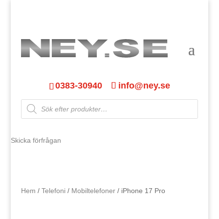
0383-30940
info@ney.se
Products
search
Skicka förfrågan
Hem
/
Telefoni
/
Mobiltelefoner
/ iPhone 17 Pro