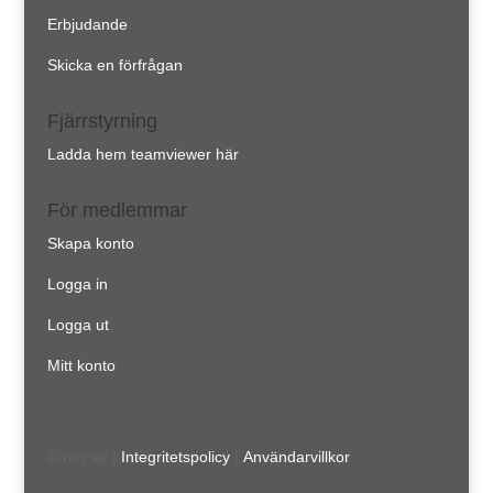
Erbjudande
Skicka en förfrågan
Fjärrstyrning
Ladda hem teamviewer här
För medlemmar
Skapa konto
Logga in
Logga ut
Mitt konto
© ney.se |
Integritetspolicy
|
Användarvillkor