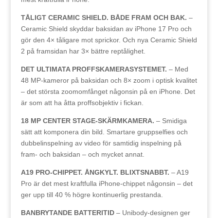
TÅLIGT CERAMIC SHIELD. BÅDE FRAM OCH BAK.
–
Ceramic Shield skyddar baksidan av iPhone 17 Pro och
gör den 4× tåligare mot sprickor. Och nya Ceramic Shield
2 på framsidan har 3× bättre reptålighet.
DET ULTIMATA PROFFSKAMERASYSTEMET.
– Med
48 MP-kameror på baksidan och 8× zoom i optisk kvalitet
– det största zoomomfånget någonsin på en iPhone. Det
är som att ha åtta proffsobjektiv i fickan.
18 MP CENTER STAGE-SKÄRMKAMERA.
– Smidiga
sätt att komponera din bild. Smartare gruppselfies och
dubbelinspelning av video för samtidig inspelning på
fram- och baksidan – och mycket annat.
A19 PRO-CHIPPET. ÅNGKYLT. BLIXTSNABBT.
– A19
Pro är det mest kraftfulla iPhone-chippet någonsin – det
ger upp till 40 % högre kontinuerlig prestanda.
BANBRYTANDE BATTERITID
– Unibody-designen ger