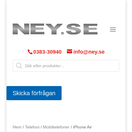
0383-30940
info@ney.se
Products
search
Skicka förfrågan
Hem
/
Telefoni
/
Mobiltelefoner
/ iPhone Air