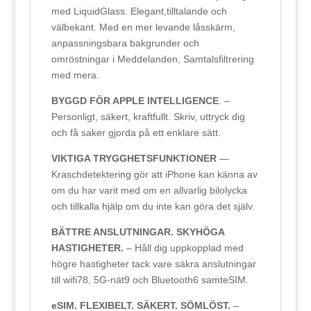
med LiquidGlass. Elegant,tilltalande och
välbekant. Med en mer levande låsskärm,
anpassningsbara bakgrunder och
omröstningar i Meddelanden, Samtalsfiltrering
med mera.
BYGGD FÖR APPLE INTELLIGENCE
. –
Personligt, säkert, kraftfullt. Skriv, uttryck dig
och få saker gjorda på ett enklare sätt.
VIKTIGA TRYGGHETSFUNKTIONER
—
Kraschdetektering gör att iPhone kan känna av
om du har varit med om en allvarlig bilolycka
och tillkalla hjälp om du inte kan göra det själv.
BÄTTRE ANSLUTNINGAR. SKYHÖGA
HASTIGHETER.
– Håll dig uppkopplad med
högre hastigheter tack vare säkra anslutningar
till wifi78, 5G-nät9 och Bluetooth6 samteSIM.
eSIM. FLEXIBELT. SÄKERT. SÖMLÖST.
–