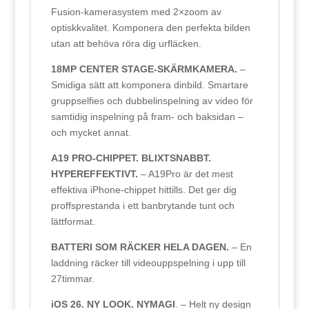
Fusion-kamerasystem med 2×zoom av
optiskkvalitet. Komponera den perfekta bilden
utan att behöva röra dig urfläcken.
18MP CENTER STAGE-SKÄRMKAMERA.
–
Smidiga sätt att komponera dinbild. Smartare
gruppselfies och dubbelinspelning av video för
samtidig inspelning på fram- och baksidan –
och mycket annat.
A19 PRO-CHIPPET. BLIXTSNABBT.
HYPEREFFEKTIVT.
– A19Pro är det mest
effektiva iPhone-chippet hittills. Det ger dig
proffsprestanda i ett banbrytande tunt och
lättformat.
BATTERI SOM RÄCKER HELA DAGEN.
– En
laddning räcker till videouppspelning i upp till
27timmar.
iOS 26. NY LOOK. NYMAGI
. – Helt ny design