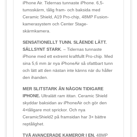
iPhone Air. Tidernas tunnaste iPhone. 6,5-
tumsskärm, tålig fram- och baksida med
Ceramic Shield, A19 Pro-chip, 48MP Fusion-
kamerasystem och Center Stage-
skärmkamera.
SENSATIONELLT TUNN. SLÅENDE LÄTT.
SÄLLSYNT STARK
. – Tidernas tunnaste
iPhone med ett extremt kraftfullt Pro-chip. Med
sina 5,6 mm är nya iPhoneAir så ofattbart tunn
och lätt att den nästan inte känns när du håller
den ihanden.
MER SLITSTARK ÄN NÅGON TIDIGARE
IPHONE.
Ultralätt ram ititan. Ceramic Shield
skyddar baksidan av iPhoneAir och gör den
4×tåligare mot sprickor. Och nya
CeramicShield2 på framsidan har 3× bättre
reptålighet.
TVÅ AVANCERADE KAMEROR I EN.
48MP