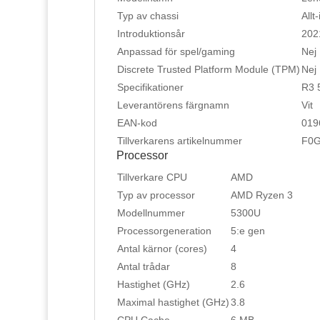
Typ av chassi
Allt
Introduktionsår
202
Anpassad för spel/gaming
Nej
Discrete Trusted Platform Module (TPM)
Nej
Specifikationer
R3 
Leverantörens färgnamn
Vit
EAN-kod
019
Tillverkarens artikelnummer
F0
Processor
Tillverkare CPU
AMD
Typ av processor
AMD Ryzen 3
Modellnummer
5300U
Processorgeneration
5:e gen
Antal kärnor (cores)
4
Antal trådar
8
Hastighet (GHz)
2.6
Maximal hastighet (GHz)
3.8