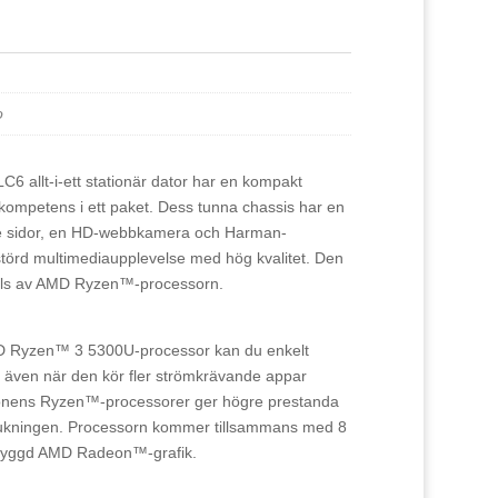
o
 allt-i-ett stationär dator har en kompakt
ompetens i ett paket. Dess tunna chassis har en
e sidor, en HD-webbkamera och Harman-
ostörd multimediaupplevelse med hög kvalitet. Den
lls av AMD Ryzen™-processorn.
MD Ryzen™ 3 5300U-processor kan du enkelt
, även när den kör fler strömkrävande appar
tionens Ryzen™-processorer ger högre prestanda
ukningen. Processorn kommer tillsammans med 8
yggd AMD Radeon™-grafik.