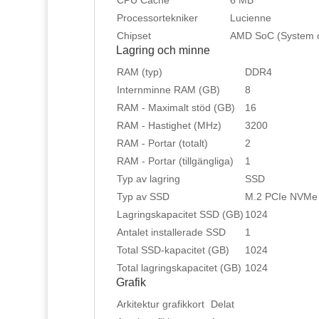
CPU Cache
6 MB
Processortekniker
Lucienne
Chipset
AMD SoC (System o
Lagring och minne
RAM (typ)
DDR4
Internminne RAM (GB)
8
RAM - Maximalt stöd (GB)
16
RAM - Hastighet (MHz)
3200
RAM - Portar (totalt)
2
RAM - Portar (tillgängliga)
1
Typ av lagring
SSD
Typ av SSD
M.2 PCIe NVMe
Lagringskapacitet SSD (GB)
1024
Antalet installerade SSD
1
Total SSD-kapacitet (GB)
1024
Total lagringskapacitet (GB)
1024
Grafik
Arkitektur grafikkort
Delat