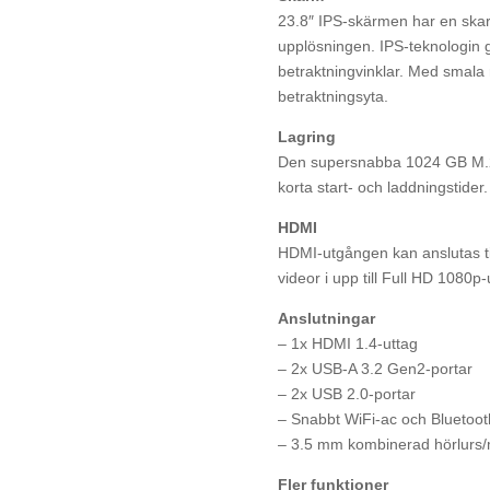
23.8″ IPS-skärmen har en skar
upplösningen. IPS-teknologin g
betraktningvinklar. Med smala 
betraktningsyta.
Lagring
Den supersnabba 1024 GB M.2
korta start- och laddningstider.
HDMI
HDMI-utgången kan anslutas till
videor i upp till Full HD 1080p
Anslutningar
– 1x HDMI 1.4-uttag
– 2x USB-A 3.2 Gen2-portar
– 2x USB 2.0-portar
– Snabbt WiFi-ac och Bluetooth
– 3.5 mm kombinerad hörlurs/
Fler funktioner