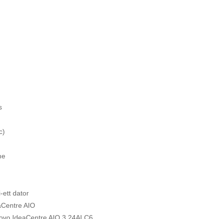
s
c)
me
-i-ett dator
aCentre AIO
ovo IdeaCentre AIO 3 24ALC6