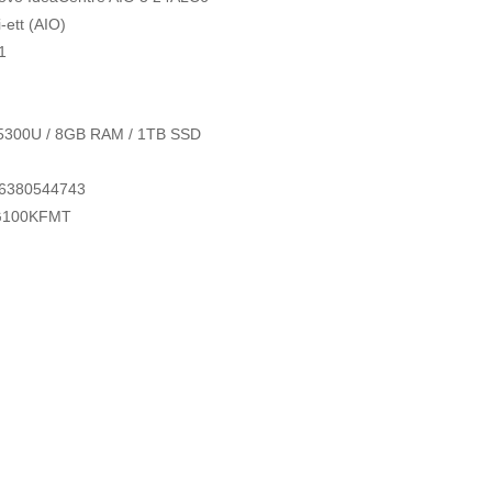
-i-ett (AIO)
1
5300U / 8GB RAM / 1TB SSD
6380544743
G100KFMT