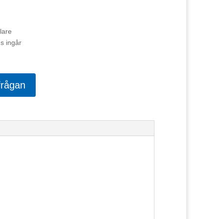
lare
s ingår
frågan