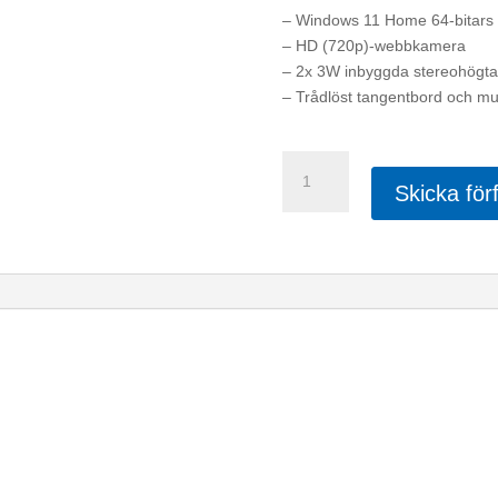
– Windows 11 Home 64-bitars
– HD (720p)-webbkamera
– 2x 3W inbyggda stereohögta
– Trådlöst tangentbord och mu
Lenovo
IdeaCentre
Skicka för
AIO
3
R3/8/1024
23.8"
mängd