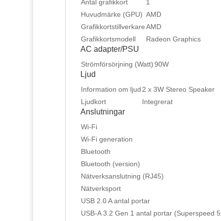
Antal grafikkort
1
Huvudmärke (GPU)
AMD
Grafikkortstillverkare
AMD
Grafikkortsmodell
Radeon Graphics
AC adapter/PSU
Strömförsörjning (Watt)
90W
Ljud
Information om ljud
2 x 3W Stereo Speaker
Ljudkort
Integrerat
Anslutningar
Wi-Fi
Wi-Fi generation
Bluetooth
Bluetooth (version)
Nätverksanslutning (RJ45)
Nätverksport
USB 2.0 A antal portar
USB-A 3.2 Gen 1 antal portar (Superspeed 