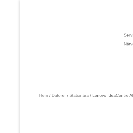
Servi
Nätv
Hem
/
Datorer
/
Stationära
/ Lenovo IdeaCentre A