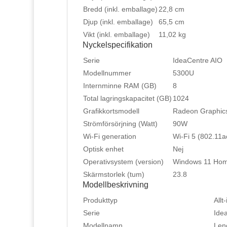
Bredd (inkl. emballage)
22,8 cm
Djup (inkl. emballage)
65,5 cm
Vikt (inkl. emballage)
11,02 kg
Nyckelspecifikation
Serie
IdeaCentre AIO
Modellnummer
5300U
Internminne RAM (GB)
8
Total lagringskapacitet (GB)
1024
Grafikkortsmodell
Radeon Graphic
Strömförsörjning (Watt)
90W
Wi-Fi generation
Wi-Fi 5 (802.11a
Optisk enhet
Nej
Operativsystem (version)
Windows 11 Ho
Skärmstorlek (tum)
23.8
Modellbeskrivning
Produkttyp
Allt
Serie
Ide
Modellnamn
Len