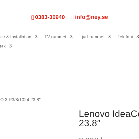
0383-30940
info@ney.se
ce & Installation
TV-rummet
Ljud-rummet
Telefoni
erk
IO 3 R3/8/1024 23.8″
Lenovo IdeaCe
23.8″