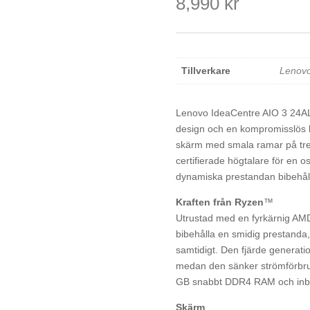
8,990
kr
Tillverkare
Lenov
Lenovo IdeaCentre AIO 3 24ALC6
design och en kompromisslös k
skärm med smala ramar på tr
certifierade högtalare för en 
dynamiska prestandan bibehå
Kraften från Ryzen
™
Utrustad med en fyrkärnig A
bibehålla en smidig prestanda
samtidigt. Den fjärde genera
medan den sänker strömförbr
GB snabbt DDR4 RAM och inb
Skärm