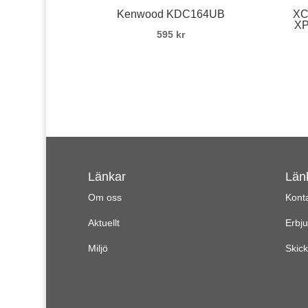
Kenwood KDC164UB
XC
XP
595
kr
Länkar
Län
Om oss
Kont
Aktuellt
Erbj
Miljö
Skick