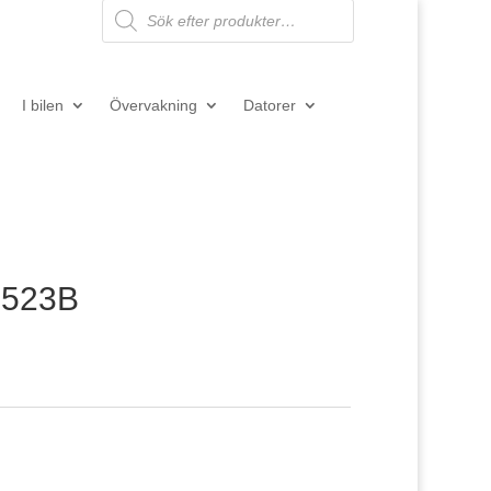
Products
search
I bilen
Övervakning
Datorer
Q523B