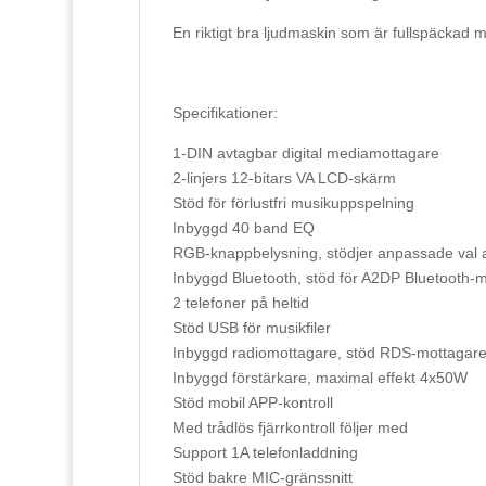
En riktigt bra ljudmaskin som är fullspäckad m
Specifikationer:
1-DIN avtagbar digital mediamottagare
2-linjers 12-bitars VA LCD-skärm
Stöd för förlustfri musikuppspelning
Inbyggd 40 band EQ
RGB-knappbelysning, stödjer anpassade val av
Inbyggd Bluetooth, stöd för A2DP Bluetooth-
2 telefoner på heltid
Stöd USB för musikfiler
Inbyggd radiomottagare, stöd RDS-mottagar
Inbyggd förstärkare, maximal effekt 4x50W
Stöd mobil APP-kontroll
Med trådlös fjärrkontroll följer med
Support 1A telefonladdning
Stöd bakre MIC-gränssnitt