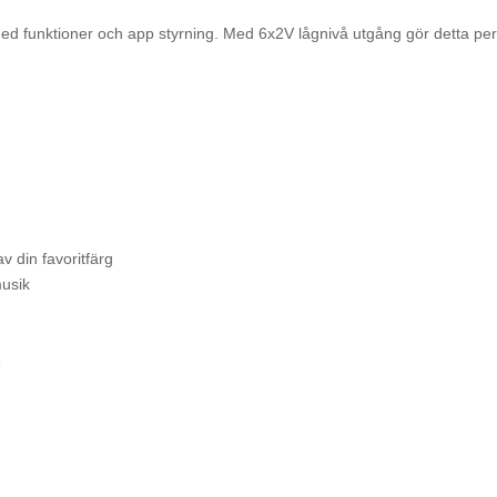
ed funktioner och app styrning. Med 6x2V lågnivå utgång gör detta perfe
 din favoritfärg
musik
e