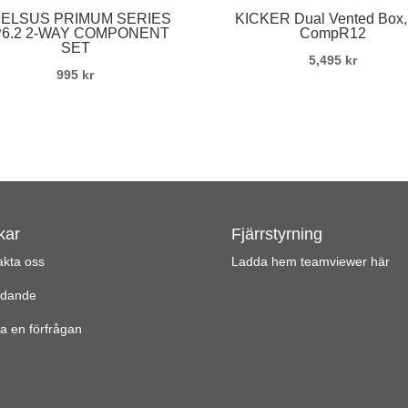
ELSUS PRIMUM SERIES
KICKER Dual Vented Box,
6.2 2-WAY COMPONENT
CompR12
SET
5,495
kr
995
kr
kar
Fjärrstyrning
akta oss
Ladda hem teamviewer här
udande
a en förfrågan