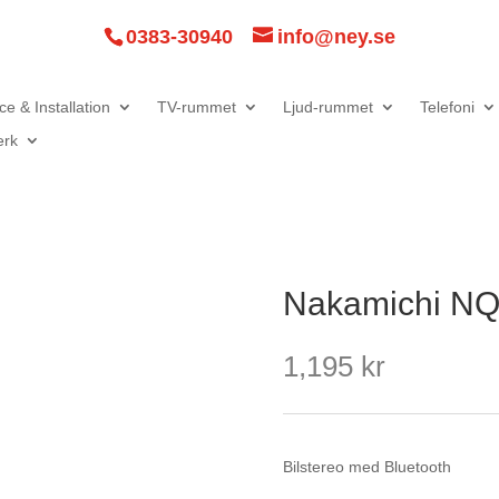
0383-30940
info@ney.se
ce & Installation
TV-rummet
Ljud-rummet
Telefoni
erk
Nakamichi N
1,195
kr
Bilstereo med Bluetooth