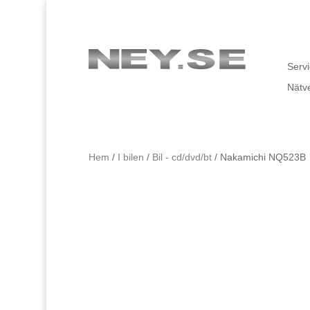
Servi
Nätv
Hem
/
I bilen
/
Bil - cd/dvd/bt
/ Nakamichi NQ523B