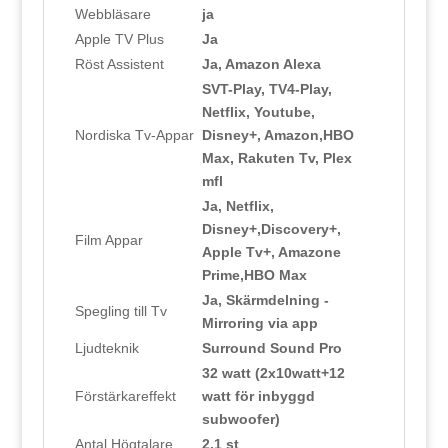
Webbläsare
ja
Apple TV Plus
Ja
Röst Assistent
Ja, Amazon Alexa
SVT-Play, TV4-Play,
Netflix, Youtube,
Nordiska Tv-Appar
Disney+, Amazon,HBO
Max, Rakuten Tv, Plex
mfl
Ja, Netflix,
Disney+,Discovery+,
Film Appar
Apple Tv+, Amazone
Prime,HBO Max
Ja, Skärmdelning -
Spegling till Tv
Mirroring via app
Ljudteknik
Surround Sound Pro
32 watt (2x10watt+12
Förstärkareffekt
watt för inbyggd
subwoofer)
Antal Högtalare
2.1 st