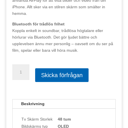
använda AirPlay för att visa bilder och video från din
iPhone. Allt sker via en stilren skärm som smälter in
hemma.
Bluetooth för trådlös frihet
Koppla enkelt in soundbar, trådlösa högtalare eller
hörlurar via Bluetooth. Det gör ljudet bättre och
upplevelsen ännu mer personlig – oavsett om du ser på
film, spelar eller bara vill höra musik.
Panasonic
48"
Skicka förfrågan
TV-
48Z80
mängd
Beskrivning
Tv Skärm Storlek
48 tum
Bildskärms typ
OLED