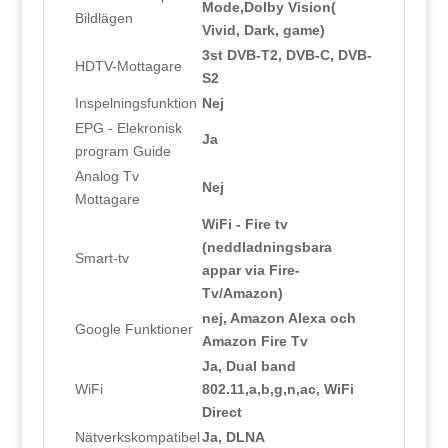
Mode,Dolby Vision(
Bildlägen
Vivid, Dark, game)
3st DVB-T2, DVB-C, DVB-
HDTV-Mottagare
S2
Inspelningsfunktion
Nej
EPG - Elekronisk
Ja
program Guide
Analog Tv
Nej
Mottagare
WiFi - Fire tv
(neddladningsbara
Smart-tv
appar via Fire-
Tv/Amazon)
nej, Amazon Alexa och
Google Funktioner
Amazon Fire Tv
Ja, Dual band
WiFi
802.11,a,b,g,n,ac, WiFi
Direct
Nätverkskompatibel
Ja, DLNA