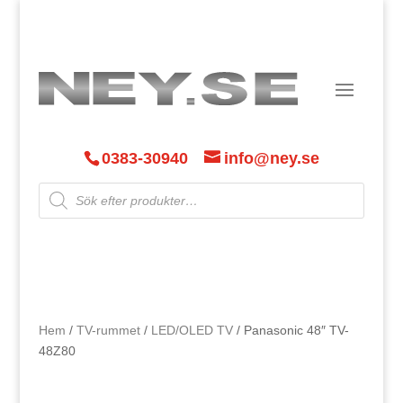
0383-30940
info@ney.se
Products
search
Hem
/
TV-rummet
/
LED/OLED TV
/ Panasonic 48″ TV-
48Z80