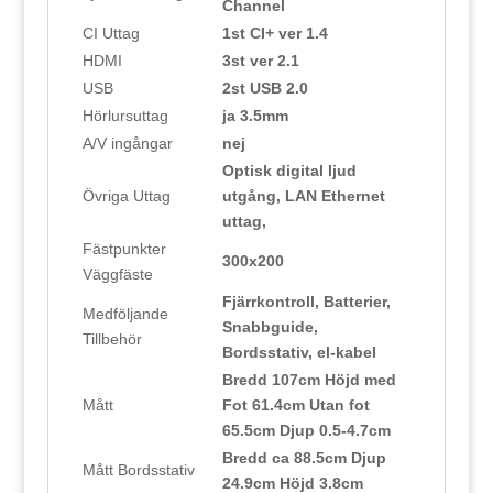
Channel
CI Uttag
1st CI+ ver 1.4
HDMI
3st ver 2.1
USB
2st USB 2.0
Hörlursuttag
ja 3.5mm
A/V ingångar
nej
Optisk digital ljud
Övriga Uttag
utgång, LAN Ethernet
uttag,
Fästpunkter
300x200
Väggfäste
Fjärrkontroll, Batterier,
Medföljande
Snabbguide,
Tillbehör
Bordsstativ, el-kabel
Bredd 107cm Höjd med
Mått
Fot 61.4cm Utan fot
65.5cm Djup 0.5-4.7cm
Bredd ca 88.5cm Djup
Mått Bordsstativ
24.9cm Höjd 3.8cm