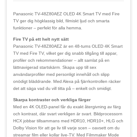
Panasonic TV-48Z80AEZ OLED 4K Smart TV med Fire
TV ger dig högklassig bild, filmiskt ljud och smarta
funktioner – perfekt för alla hemma.
Fire TV på ett helt nytt sätt
Panasonic TV-48Z80AEZ är en 48-tums OLED 4K Smart
TV med Fire TV, vilket ger dig snabb tillgång till appar,
profiler och rekommendationer – allt samlat på en
lättnavigerad startskärm. Skapa upp till sex
användarprofiler med personligt innehåll och slipp
onödigt bläddrande. Med Alexa på fjärrkontrollen räcker
det att säga vad du vill titta på – enkelt och smidigt.
Skarpa kontraster och verkliga färger
Med en 4K OLED-panel får du exakt återgivning av färg
och kontrast, där svart verkligen är svart. Bildprocessorn
HCX jobbar tillsammans med HDR10, HDR10+, HLG och
Dolby Vision för att ge liv till varje scen – oavsett om du
streamar film eller kollar live-TV. Med Filmmaker Mode