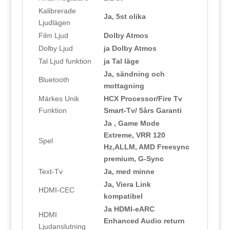
Kalibrerade
Ja, 5st olika
Ljudlägen
Film Ljud
Dolby Atmos
Dolby Ljud
ja Dolby Atmos
Tal Ljud funktion
ja Tal läge
Ja, sändning och
Bluetooth
mottagning
Märkes Unik
HCX Processor/Fire Tv
Funktion
Smart-Tv/ 5års Garanti
Ja , Game Mode
Extreme, VRR 120
Spel
Hz,ALLM, AMD Freesync
premium, G-Sync
Text-Tv
Ja, med minne
Ja, Viera Link
HDMI-CEC
kompatibel
Ja HDMI-eARC
HDMI
Enhanced Audio return
Ljudanslutning