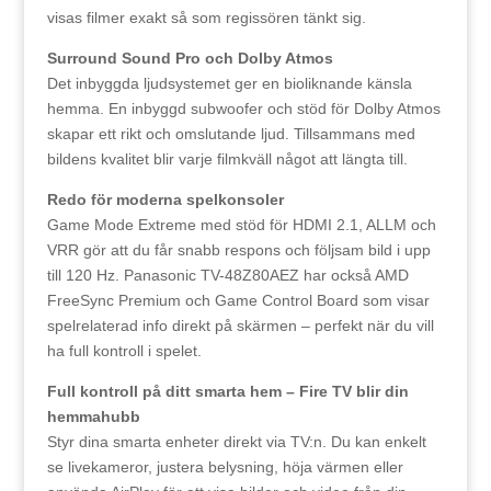
visas filmer exakt så som regissören tänkt sig.
Surround Sound Pro och Dolby Atmos
Det inbyggda ljudsystemet ger en bioliknande känsla
hemma. En inbyggd subwoofer och stöd för Dolby Atmos
skapar ett rikt och omslutande ljud. Tillsammans med
bildens kvalitet blir varje filmkväll något att längta till.
Redo för moderna spelkonsoler
Game Mode Extreme med stöd för HDMI 2.1, ALLM och
VRR gör att du får snabb respons och följsam bild i upp
till 120 Hz. Panasonic TV-48Z80AEZ har också AMD
FreeSync Premium och Game Control Board som visar
spelrelaterad info direkt på skärmen – perfekt när du vill
ha full kontroll i spelet.
Full kontroll på ditt smarta hem – Fire TV blir din
hemmahubb
Styr dina smarta enheter direkt via TV:n. Du kan enkelt
se livekameror, justera belysning, höja värmen eller