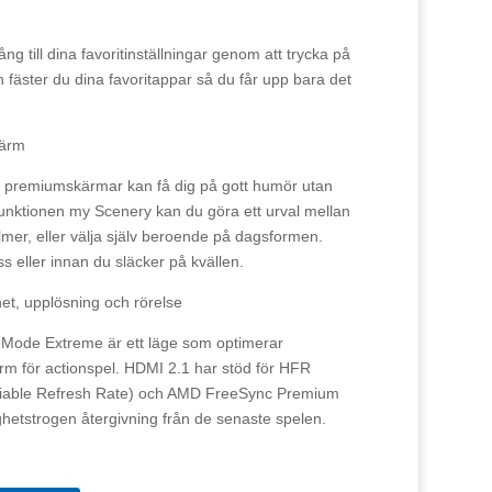
g till dina favoritinställningar genom att trycka på
fäster du dina favoritappar så du får upp bara det
kärm
 premiumskärmar kan få dig på gott humör utan
funktionen my Scenery kan du göra ett urval mellan
ilmer, eller välja själv beroende på dagsformen.
s eller innan du släcker på kvällen.
et, upplösning och rörelse
de Extreme är ett läge som optimerar
m för actionspel. HDMI 2.1 har stöd för HFR
riable Refresh Rate) och AMD FreeSync Premium
hetstrogen återgivning från de senaste spelen.