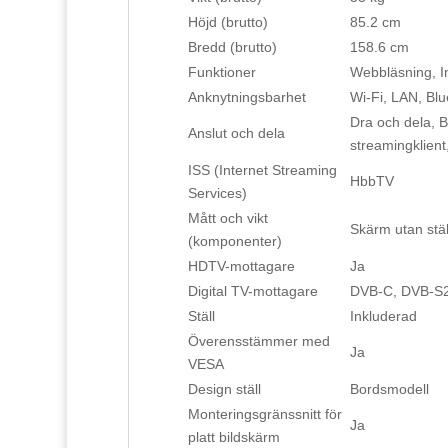
Höjd (brutto)
85.2 cm
Bredd (brutto)
158.6 cm
Funktioner
Webbläsning, I
Anknytningsbarhet
Wi-Fi, LAN, Blu
Dra och dela, B
Anslut och dela
streamingklient
ISS (Internet Streaming
HbbTV
Services)
Mått och vikt
Skärm utan stäl
(komponenter)
HDTV-mottagare
Ja
Digital TV-mottagare
DVB-C, DVB-S2
Ställ
Inkluderad
Överensstämmer med
Ja
VESA
Design ställ
Bordsmodell
Monteringsgränssnitt för
Ja
platt bildskärm