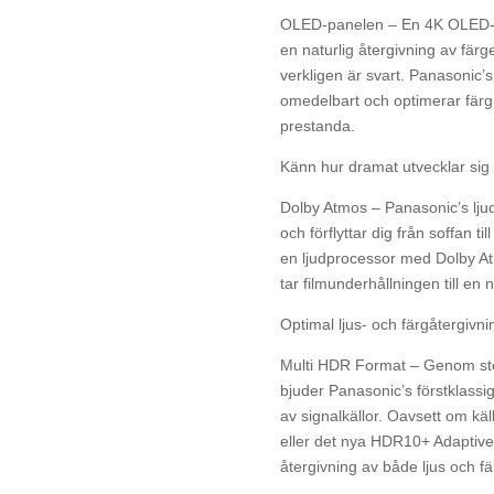
OLED-panelen – En 4K OLED-TV 
en naturlig återgivning av färg
verkligen är svart. Panasonic’
omedelbart och optimerar färg, 
prestanda.
Känn hur dramat utvecklar sig
Dolby Atmos – Panasonic’s ljud
och förflyttar dig från soffan t
en ljudprocessor med Dolby At
tar filmunderhållningen till en n
Optimal ljus- och färgåtergivni
Multi HDR Format – Genom stö
bjuder Panasonic’s förstklassi
av signalkällor. Oavsett om k
eller det nya HDR10+ Adaptive
återgivning av både ljus och fä