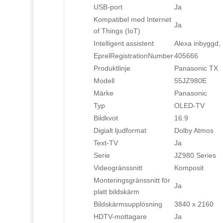
USB-port
Ja
Kompatibel med Internet
Ja
of Things (IoT)
Intelligent assistent
Alexa inbyggd, 
EprelRegistrationNumber
405666
Produktlinje
Panasonic TX
Modell
55JZ980E
Märke
Panasonic
Typ
OLED-TV
Bildkvot
16:9
Digialt ljudformat
Dolby Atmos
Text-TV
Ja
Serie
JZ980 Series
Videogränssnitt
Komposit
Monteringsgränssnitt för
Ja
platt bildskärm
Bildskärmsupplösning
3840 x 2160
HDTV-mottagare
Ja