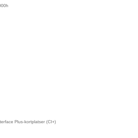
000h
rface Plus-kortplatser (CI+)