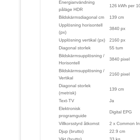
Energianvändning
126 kWh per 1
påläge HDR
Bildskärmsdiagonal cm
139 cm
Upplösning horisontell
3840 px
(px)
Upplösning vertikal (px)
2160 px
Diagonal storlek
55 tum
Bildskärmsupplösning /
3840 pixel
Horisontell
Bildskärmsupplösning /
2160 pixel
Vertikal
Diagonal storlek
139 cm
(metrisk)
Text-TV
Ja
Elektronisk
Digital EPG
programguide
Villkorsstyrd åtkomst
2 x Common Inte
Djup (brutto)
22.9 cm
Vikt (brutto)
33 kg