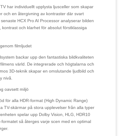
har individuellt upplysta ljusceller som skapar
er och en återgivning av kontraster där svart
s senaste HCX Pro AI Processor analyserar bilden
kontrast och klarhet för absolut förstklassiga
 genom filmljudet
system backar upp den fantastiska bildkvaliteten
ill filmens värld. De integrerade och högtalarna och
mos 3D-teknik skapar en omslutande ljudbild och
y nivå.
ng oavsett miljö
d för alla HDR-format (High Dynamic Range)
ga TV-skärmar på stora upplevelser från alla typer
ällenheten spelar upp Dolby Vision, HLG, HDR10
-formatet så återges varje scen med en optimal
rger.