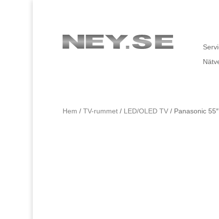
Servi
Nätv
Hem
/
TV-rummet
/
LED/OLED TV
/ Panasonic 5