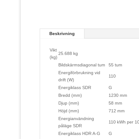
Beskrivning
Vikt
25.688 kg
(kg)
Bildskärmsdiagonal tum
55 tum
Energiförbrukning vid
110
drift (W)
Energiklass SDR
G
Bredd (mm)
1230 mm
Djup (mm)
58 mm
Höjd (mm)
712 mm
Energianvändning
110 kWh per 1
påläge SDR
Energiklass HDR A-G
G