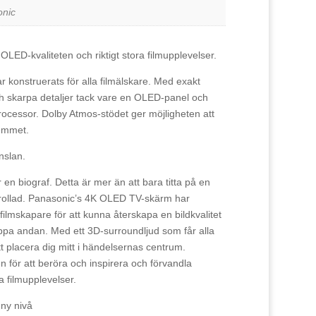
nic
 OLED-kvaliteten och riktigt stora filmupplevelser.
konstruerats för alla filmälskare. Med exakt
ch skarpa detaljer tack vare en OLED-panel och
ocessor. Dolby Atmos-stödet ger möjligheten att
hemmet.
nslan.
r en biograf. Detta är mer än att bara titta på en
örtrollad. Panasonic’s 4K OLED TV-skärm har
filmskapare för att kunna återskapa en bildkvalitet
appa andan. Med ett 3D-surroundljud som får alla
t placera dig mitt i händelsernas centrum.
n för att beröra och inspirera och förvandla
a filmupplevelser.
 ny nivå