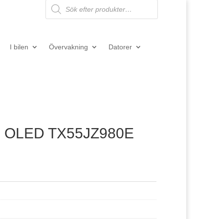
Products
search
I bilen
Övervakning
Datorer
″ OLED TX55JZ980E