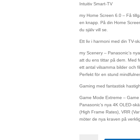
Intuitiv Smart-TV
my Home Screen 6.0 – Få tillgån
en knapp. På din Home Screen 
du själv vill se.
Ett liv i harmoni med din TV-s
my Scenery – Panasonic’s nya
att du ens tittar på dem. Med 
ett antal vilsamma bilder och f
Perfekt för en stund mindfulnes
Gaming med fantastisk hastigh
Game Mode Extreme – Game Mo
Panasonic’s nya 4K OLED-skär
(High Frame Rates), VRR (Va
möter de nya kraven på verklig
Panasonic