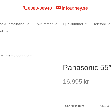
0383-30940
info@ney.se
ce & Installation
TV-rummet
Ljud-rummet
Telefoni
erk
5″ OLED TX55JZ980E
Panasonic 55
16,995
kr
Storlek tum
50-64"