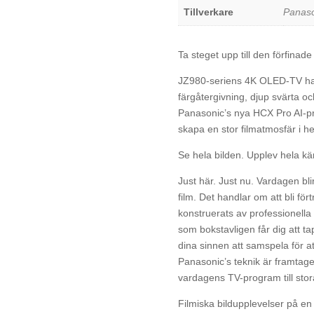
Tillverkare
Panaso
Ta steget upp till den förfinade
JZ980-seriens 4K OLED-TV har 
färgåtergivning, djup svärta o
Panasonic’s nya HCX Pro AI-pr
skapa en stor filmatmosfär i 
Se hela bilden. Upplev hela kä
Just här. Just nu. Vardagen bli
film. Det handlar om att bli f
konstruerats av professionella 
som bokstavligen får dig att t
dina sinnen att samspela för at
Panasonic’s teknik är framtage
vardagens TV-program till stor
Filmiska bildupplevelser på en