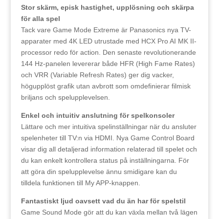
Stor skärm, episk hastighet, upplösning och skärpa
för alla spel
Tack vare Game Mode Extreme är Panasonics nya TV-
apparater med 4K LED utrustade med HCX Pro AI MK II-
processor redo för action. Den senaste revolutionerande
144 Hz-panelen levererar både HFR (High Fame Rates)
och VRR (Variable Refresh Rates) ger dig vacker,
högupplöst grafik utan avbrott som omdefinierar filmisk
briljans och spelupplevelsen.
Enkel och intuitiv anslutning för spelkonsoler
Lättare och mer intuitiva spelinställningar när du ansluter
spelenheter till TV:n via HDMI. Nya Game Control Board
visar dig all detaljerad information relaterad till spelet och
du kan enkelt kontrollera status på inställningarna. För
att göra din spelupplevelse ännu smidigare kan du
tilldela funktionen till My APP-knappen.
Fantastiskt ljud oavsett vad du än har för spelstil
Game Sound Mode gör att du kan växla mellan två lägen