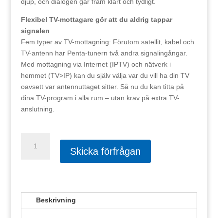
djup, och dialogen går fram klart och tydligt.
Flexibel TV-mottagare gör att du aldrig tappar
signalen
Fem typer av TV-mottagning: Förutom satellit, kabel och
TV-antenn har Penta-tunern två andra signalingångar.
Med mottagning via Internet (IPTV) och nätverk i
hemmet (TV>IP) kan du själv välja var du vill ha din TV
oavsett var antennuttaget sitter. Så nu du kan titta på
dina TV-program i alla rum – utan krav på extra TV-
anslutning.
Panasonic
55"
Skicka förfrågan
TV-
55W93AE6
mängd
Beskrivning