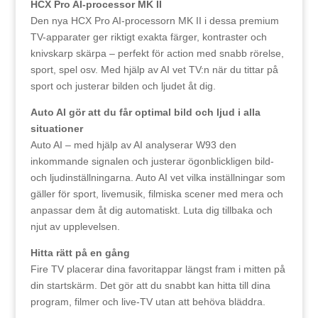
HCX Pro AI-processor MK II
Den nya HCX Pro AI-processorn MK II i dessa premium
TV-apparater ger riktigt exakta färger, kontraster och
knivskarp skärpa – perfekt för action med snabb rörelse,
sport, spel osv. Med hjälp av AI vet TV:n när du tittar på
sport och justerar bilden och ljudet åt dig.
Auto AI gör att du får optimal bild och ljud i alla
situationer
Auto AI – med hjälp av AI analyserar W93 den
inkommande signalen och justerar ögonblickligen bild-
och ljudinställningarna. Auto AI vet vilka inställningar som
gäller för sport, livemusik, filmiska scener med mera och
anpassar dem åt dig automatiskt. Luta dig tillbaka och
njut av upplevelsen.
Hitta rätt på en gång
Fire TV placerar dina favoritappar längst fram i mitten på
din startskärm. Det gör att du snabbt kan hitta till dina
program, filmer och live-TV utan att behöva bläddra.