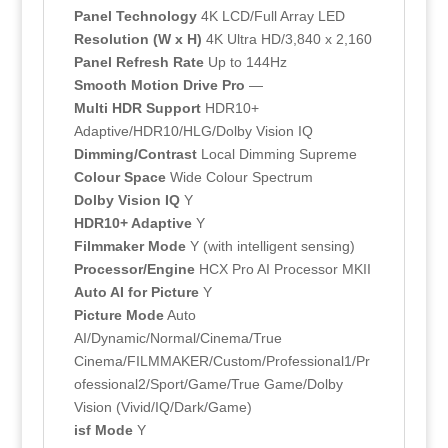
Panel Technology
4K LCD/Full Array LED
Resolution (W x H)
4K Ultra HD/3,840 x 2,160
Panel Refresh Rate
Up to 144Hz
Smooth Motion Drive Pro
—
Multi HDR Support
HDR10+
Adaptive/HDR10/HLG/Dolby Vision IQ
Dimming/Contrast
Local Dimming Supreme
Colour Space
Wide Colour Spectrum
Dolby Vision IQ
Y
HDR10+ Adaptive
Y
Filmmaker Mode
Y (with intelligent sensing)
Processor/Engine
HCX Pro AI Processor MKII
Auto AI for Picture
Y
Picture Mode
Auto
AI/Dynamic/Normal/Cinema/True
Cinema/FILMMAKER/Custom/Professional1/Pr
ofessional2/Sport/Game/True Game/Dolby
Vision (Vivid/IQ/Dark/Game)
isf Mode
Y