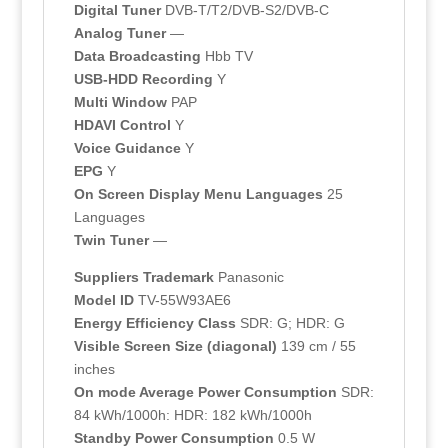
Digital Tuner
DVB-T/T2/DVB-S2/DVB-C
Analog Tuner
—
Data Broadcasting
Hbb TV
USB-HDD Recording
Y
Multi Window
PAP
HDAVI Control
Y
Voice Guidance
Y
EPG
Y
On Screen Display Menu Languages
25
Languages
Twin Tuner
—
Suppliers Trademark
Panasonic
Model ID
TV-55W93AE6
Energy Efficiency Class
SDR: G; HDR: G
Visible Screen Size (diagonal)
139 cm / 55
inches
On mode Average Power Consumption
SDR:
84 kWh/1000h: HDR: 182 kWh/1000h
Standby Power Consumption
0.5 W