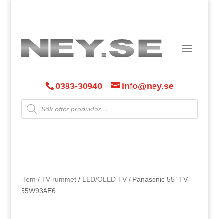
0383-30940
info@ney.se
Products
search
Hem
/
TV-rummet
/
LED/OLED TV
/ Panasonic 55″ TV-
55W93AE6