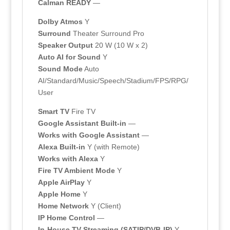
Calman READY
—
Dolby Atmos
Y
Surround
Theater Surround Pro
Speaker Output
20 W (10 W x 2)
Auto AI for Sound
Y
Sound Mode
Auto
AI/Standard/Music/Speech/Stadium/FPS/RPG/
User
Smart TV
Fire TV
Google Assistant Built-in
—
Works with Google Assistant
—
Alexa Built-in
Y (with Remote)
Works with Alexa
Y
Fire TV Ambient Mode
Y
Apple AirPlay
Y
Apple Home
Y
Home Network
Y (Client)
IP Home Control
—
In-House TV Streaming (SATIP/DVB-IP)
Y