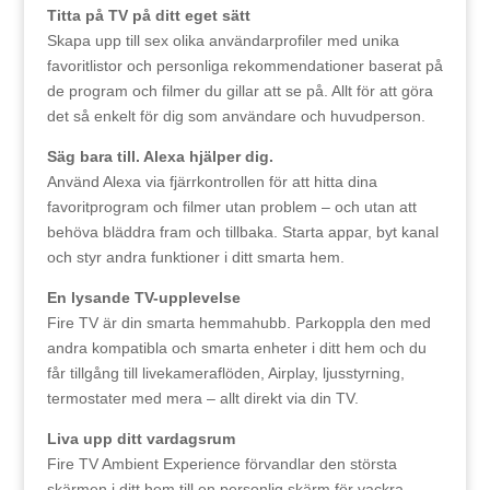
Titta på TV på ditt eget sätt
Skapa upp till sex olika användarprofiler med unika
favoritlistor och personliga rekommendationer baserat på
de program och filmer du gillar att se på. Allt för att göra
det så enkelt för dig som användare och huvudperson.
Säg bara till. Alexa hjälper dig.
Använd Alexa via fjärrkontrollen för att hitta dina
favoritprogram och filmer utan problem – och utan att
behöva bläddra fram och tillbaka. Starta appar, byt kanal
och styr andra funktioner i ditt smarta hem.
En lysande TV-upplevelse
Fire TV är din smarta hemmahubb. Parkoppla den med
andra kompatibla och smarta enheter i ditt hem och du
får tillgång till livekameraflöden, Airplay, ljusstyrning,
termostater med mera – allt direkt via din TV.
Liva upp ditt vardagsrum
Fire TV Ambient Experience förvandlar den största
skärmen i ditt hem till en personlig skärm för vackra