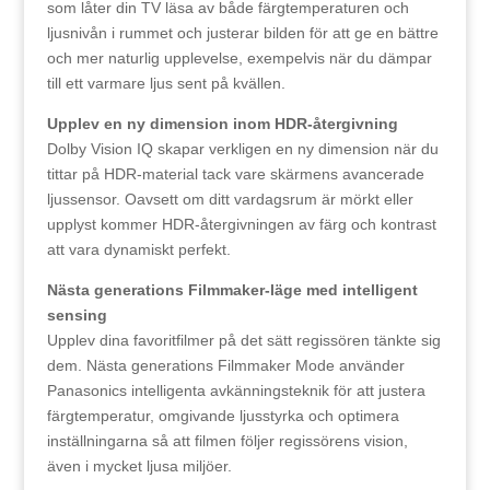
som låter din TV läsa av både färgtemperaturen och
ljusnivån i rummet och justerar bilden för att ge en bättre
och mer naturlig upplevelse, exempelvis när du dämpar
till ett varmare ljus sent på kvällen.
Upplev en ny dimension inom HDR-återgivning
Dolby Vision IQ skapar verkligen en ny dimension när du
tittar på HDR-material tack vare skärmens avancerade
ljussensor. Oavsett om ditt vardagsrum är mörkt eller
upplyst kommer HDR-återgivningen av färg och kontrast
att vara dynamiskt perfekt.
Nästa generations Filmmaker-läge med intelligent
sensing
Upplev dina favoritfilmer på det sätt regissören tänkte sig
dem. Nästa generations Filmmaker Mode använder
Panasonics intelligenta avkänningsteknik för att justera
färgtemperatur, omgivande ljusstyrka och optimera
inställningarna så att filmen följer regissörens vision,
även i mycket ljusa miljöer.