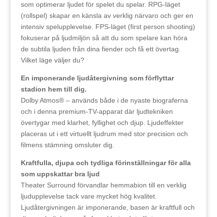
som optimerar ljudet för spelet du spelar. RPG-läget
(rollspel) skapar en känsla av verklig närvaro och ger en
intensiv spelupplevelse. FPS-läget (first person shooting)
fokuserar på ljudmiljön så att du som spelare kan höra
de subtila ljuden från dina fiender och få ett övertag.
Vilket läge väljer du?
En imponerande ljudåtergivning som förflyttar
stadion hem till dig.
Dolby Atmos® – används både i de nyaste biograferna
och i denna premium-TV-apparat där ljudtekniken
övertygar med klarhet, fyllighet och djup. Ljudeffekter
placeras ut i ett virtuellt ljudrum med stor precision och
filmens stämning omsluter dig.
Kraftfulla, djupa och tydliga förinställningar för alla
som uppskattar bra ljud
Theater Surround förvandlar hemmabion till en verklig
ljudupplevelse tack vare mycket hög kvalitet.
Ljudåtergivningen är imponerande, basen är kraftfull och