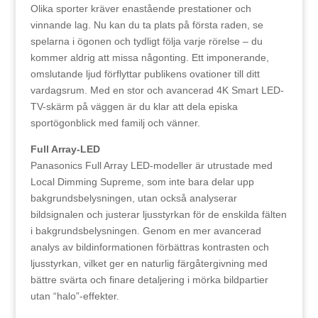
Olika sporter kräver enastående prestationer och
vinnande lag. Nu kan du ta plats på första raden, se
spelarna i ögonen och tydligt följa varje rörelse – du
kommer aldrig att missa någonting. Ett imponerande,
omslutande ljud förflyttar publikens ovationer till ditt
vardagsrum. Med en stor och avancerad 4K Smart LED-
TV-skärm på väggen är du klar att dela episka
sportögonblick med familj och vänner.
Full Array-LED
Panasonics Full Array LED-modeller är utrustade med
Local Dimming Supreme, som inte bara delar upp
bakgrundsbelysningen, utan också analyserar
bildsignalen och justerar ljusstyrkan för de enskilda fälten
i bakgrundsbelysningen. Genom en mer avancerad
analys av bildinformationen förbättras kontrasten och
ljusstyrkan, vilket ger en naturlig färgåtergivning med
bättre svärta och finare detaljering i mörka bildpartier
utan “halo”-effekter.