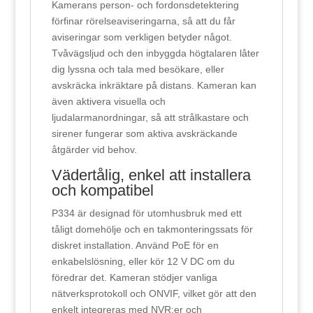
Kamerans person- och fordonsdetektering
förfinar rörelseaviseringarna, så att du får
aviseringar som verkligen betyder något.
Tvåvägsljud och den inbyggda högtalaren låter
dig lyssna och tala med besökare, eller
avskräcka inkräktare på distans. Kameran kan
även aktivera visuella och
ljudalarmanordningar, så att strålkastare och
sirener fungerar som aktiva avskräckande
åtgärder vid behov.
Vädertålig, enkel att installera
och kompatibel
P334 är designad för utomhusbruk med ett
tåligt domehölje och en takmonteringssats för
diskret installation. Använd PoE för en
enkabelslösning, eller kör 12 V DC om du
föredrar det. Kameran stödjer vanliga
nätverksprotokoll och ONVIF, vilket gör att den
enkelt integreras med NVR:er och