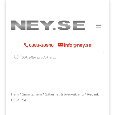
0383-30940
info@ney.se
Products
search
Hem
/
Smarta hem
/
Säkerhet & övervakning
/ Reolink
P334 PoE