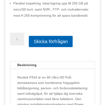
Flexibel inspelning: lokal lagring upp till 256 GB på
microSD-kort, samt NVR-, FTP- och molnalternativ
med H.265-komprimering för att spara bandbredd.
Reolink
P334
Skicka förfrågan
PoE
mängd
Beskrivning
Reolink P334 är en 4K Ultra HD PoE-
domekamera som kombinerar högupplöst
bildåtergivning, person- och fordonsdetektering
samt tvåvägsljud, för att hjälpa dig övervaka
utomhusområden med färre falsklarm. Den
minskar installationskostnaderna med Power