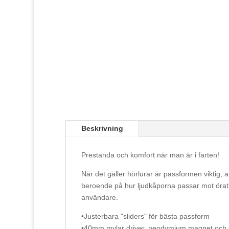
Beskrivning
Prestanda och komfort när man är i farten!
När det gäller hörlurar är passformen viktig, att
beroende på hur ljudkåporna passar mot örat. K
användare.
•Justerbara "sliders" för bästa passform
•40mm mylar driver, neodymium magnet och 