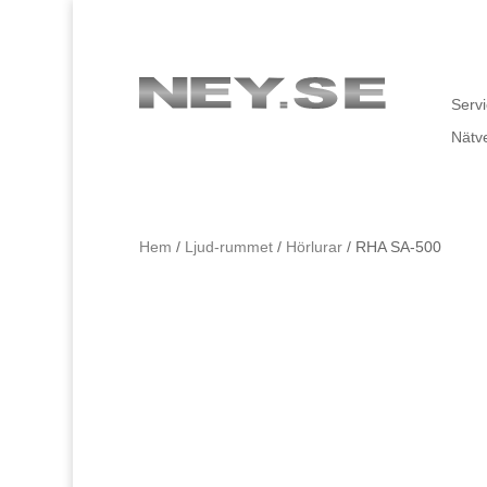
Servi
Nätv
Hem
/
Ljud-rummet
/
Hörlurar
/ RHA SA-500