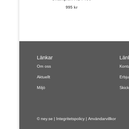
995
kr
Länkar
Län
Om oss
Kont
Aktuellt
Erbj
Miljö
Skick
© ney.se |
Integritetspolicy
|
Användarvillkor