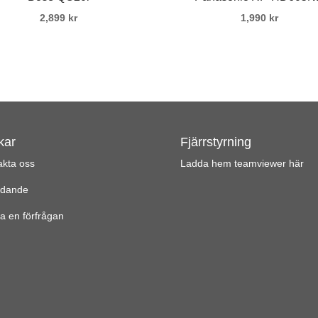
2,899
kr
1,990
kr
kar
Fjärrstyrning
akta oss
Ladda hem teamviewer här
udande
a en förfrågan