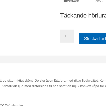
Tillverkare
RHA
Täckande hörlurar,
RHA
SA-
Skicka för
500
mängd
 de sitter riktigt skönt. De ska även låta bra med riktig ljudkvalitet. Komfo
ristalklart ljud med distorsions fri bas samt en mjuk konvex kåpa för at
CCAW talspolar