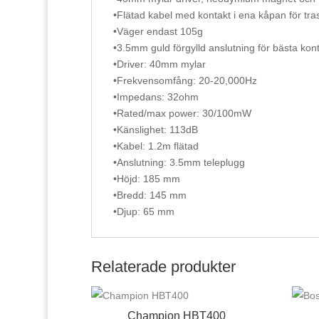
•Flätad kabel med kontakt i ena kåpan för tras
•Väger endast 105g
•3.5mm guld förgylld anslutning för bästa kon
•Driver: 40mm mylar
•Frekvensomfång: 20-20,000Hz
•Impedans: 32ohm
•Rated/max power: 30/100mW
•Känslighet: 113dB
•Kabel: 1.2m flätad
•Anslutning: 3.5mm teleplugg
•Höjd: 185 mm
•Bredd: 145 mm
•Djup: 65 mm
Relaterade produkter
Champion HBT400