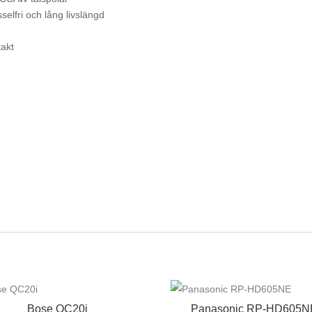
selfri och lång livslängd
takt
Bose QC20i
Panasonic RP-HD605N