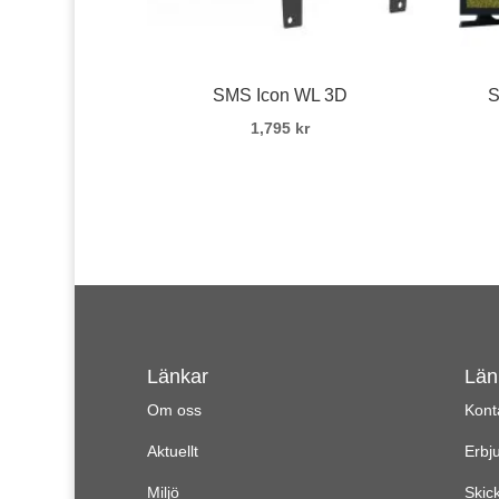
SMS Icon WL 3D
S
1,795
kr
Länkar
Län
Om oss
Kont
Aktuellt
Erbj
Miljö
Skic