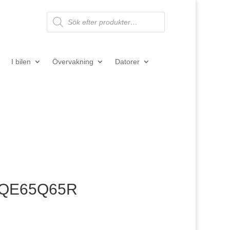
Products
search
I bilen
Övervakning
Datorer
 QE65Q65R