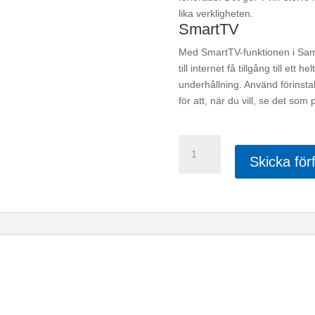
lika verkligheten.
SmartTV
Med SmartTV-funktionen i Sa
till internet få tillgång till ett
underhållning. Använd förinst
för att, när du vill, se det som 
Samsung
65"
Skicka för
QE65Q65R
mängd