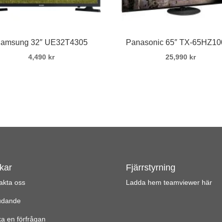
amsung 32″ UE32T4305
Panasonic 65″ TX-65HZ1
4,490
kr
25,990
kr
kar
Fjärrstyrning
akta oss
Ladda hem teamviewer här
udande
ka en förfrågan