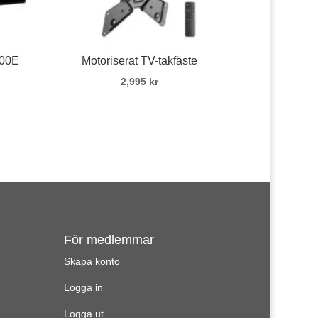
000E
Motoriserat TV-takfäste
2,995
kr
För medlemmar
Skapa konto
Logga in
Logga ut