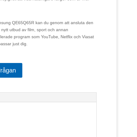
msung QE65Q65R kan du genom att ansluta den
 helt nytt utbud av film, sport och annan
allerade program som YouTube, Netflix och Viasat
passar just dig.
frågan