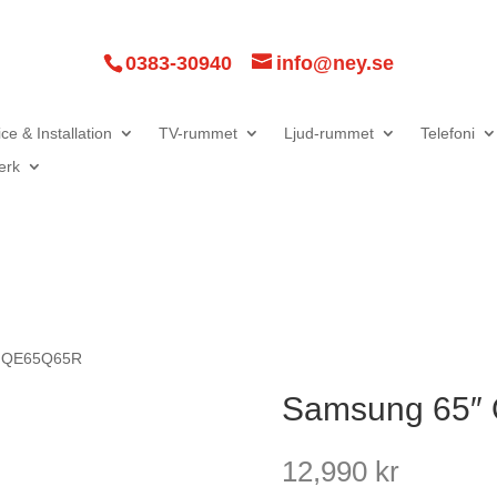
0383-30940
info@ney.se
ce & Installation
TV-rummet
Ljud-rummet
Telefoni
erk
″ QE65Q65R
Samsung 65″
12,990
kr