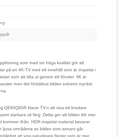
ng
uppåt
ösning som med sin höga kvalitet gör att
 tittar på en 4K-TV med ett innehåll som är inspelat i
tan som att titta ut genom ett fönster. 4K är
pparater men det förbättrat bilden extremt mycket
rna.
 QE65Q65R klarar TV:n att visa ett bredare
mt starkare vit färg. Detta ger att bilden blir mer
et kommer ifrån. HDR-inspelat material bevarar
ch ljusa områdena av bilden som annars går
möjlighet att visa naturligare färger som är mer