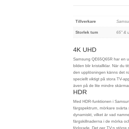
Tillverkare
Samsu
Storlek tum
65" & 
4K UHD
Samsung QE65Q65R har en uppl
bilden blir kristallklar. När du
den upplösningen känns det näs
speciellt viktigt på stora TV-a
även på de lite mindre skärma
HDR
Med HDR-funktionen i Samsung
färgspektrum, mörkare svärta sa
dynamiskt, vilket är vad namn
färgskillnaderna i de mörka o
förlorade. Det ger TV:n större 