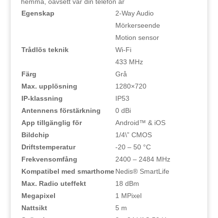
hemma, oavsett var din telefon är
Egenskap
2-Way Audio
Mörkerseende
Motion sensor
Trådlös teknik
Wi-Fi
433 MHz
Färg
Grå
Max. upplösning
1280×720
IP-klassning
IP53
Antennens förstärkning
0 dBi
App tillgänglig för
Android™ & iOS
Bildchip
1/4\” CMOS
Driftstemperatur
-20 – 50 °C
Frekvensomfång
2400 – 2484 MHz
Kompatibel med smarthome
Nedis® SmartLife
Max. Radio uteffekt
18 dBm
Megapixel
1 MPixel
Nattsikt
5 m