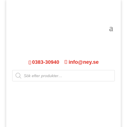
0383-30940
info@ney.se
Products
search