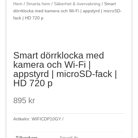
Hem
/
Smarta hem
/
Säkerhet & övervakning
/ Smart
dörrklocka med kamera och Wi-Fi | appstyrd | microSD-
fack | HD 720 p
Smart dörrklocka med
kamera och Wi-Fi |
appstyrd | microSD-fack |
HD 720 p
895
kr
Artikelnr:
WIFICDP10GY
Tillverkare
SmartLife