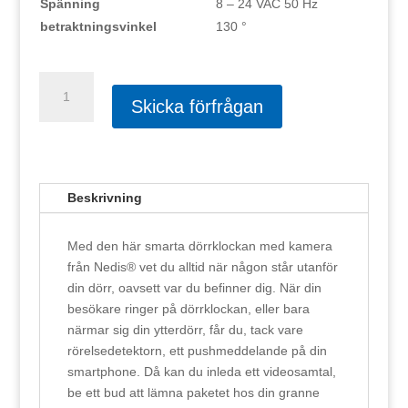
Spänning
8 – 24 VAC 50 Hz
betraktningsvinkel
130 °
Smart
dörrklocka
Skicka förfrågan
med
kamera
och
Wi-
Beskrivning
Fi
|
Med den här smarta dörrklockan med kamera
appstyrd
från Nedis® vet du alltid när någon står utanför
|
din dörr, oavsett var du befinner dig. När din
microSD-
besökare ringer på dörrklockan, eller bara
fack
närmar sig din ytterdörr, får du, tack vare
|
rörelsedetektorn, ett pushmeddelande på din
HD
smartphone. Då kan du inleda ett videosamtal,
720
be ett bud att lämna paketet hos din granne
p