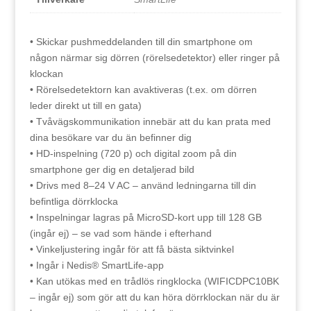
• Skickar pushmeddelanden till din smartphone om
någon närmar sig dörren (rörelsedetektor) eller ringer på
klockan
• Rörelsedetektorn kan avaktiveras (t.ex. om dörren
leder direkt ut till en gata)
• Tvåvägskommunikation innebär att du kan prata med
dina besökare var du än befinner dig
• HD-inspelning (720 p) och digital zoom på din
smartphone ger dig en detaljerad bild
• Drivs med 8–24 V AC – använd ledningarna till din
befintliga dörrklocka
• Inspelningar lagras på MicroSD-kort upp till 128 GB
(ingår ej) – se vad som hände i efterhand
• Vinkeljustering ingår för att få bästa siktvinkel
• Ingår i Nedis® SmartLife-app
• Kan utökas med en trådlös ringklocka (WIFICDPC10BK
– ingår ej) som gör att du kan höra dörrklockan när du är