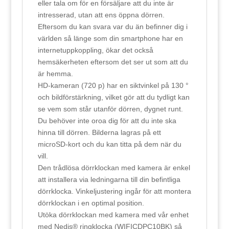
eller tala om för en försäljare att du inte är
mängd
intresserad, utan att ens öppna dörren.
Eftersom du kan svara var du än befinner dig i
världen så länge som din smartphone har en
internetuppkoppling, ökar det också
hemsäkerheten eftersom det ser ut som att du
är hemma.
HD-kameran (720 p) har en siktvinkel på 130 °
och bildförstärkning, vilket gör att du tydligt kan
se vem som står utanför dörren, dygnet runt.
Du behöver inte oroa dig för att du inte ska
hinna till dörren. Bilderna lagras på ett
microSD-kort och du kan titta på dem när du
vill.
Den trådlösa dörrklockan med kamera är enkel
att installera via ledningarna till din befintliga
dörrklocka. Vinkeljustering ingår för att montera
dörrklockan i en optimal position.
Utöka dörrklockan med kamera med vår enhet
med Nedis® ringklocka (WIFICDPC10BK) så