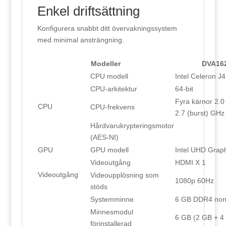
Enkel driftsättning
Konfigurera snabbt ditt övervakningssystem
med minimal ansträngning.
Modeller
DVA16
CPU modell
Intel Celeron J
CPU-arkitektur
64-bit
Fyra kärnor 2.0 
CPU
CPU-frekvens
2.7 (burst) GHz
Hårdvarukrypteringsmotor
(AES-NI)
GPU
GPU modell
Intel UHD Grap
Videoutgång
HDMI X 1
Videoutgång
Videoupplösning som
1080p 60Hz
stöds
Systemminne
6 GB DDR4 no
Minnesmodul
6 GB (2 GB + 4
förinstallerad