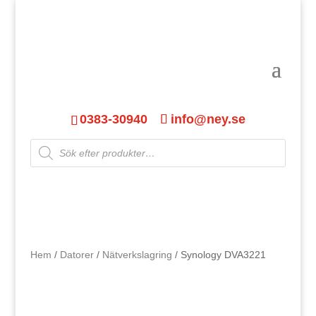
0383-30940
info@ney.se
Products
search
Hem
/
Datorer
/
Nätverkslagring
/ Synology DVA3221