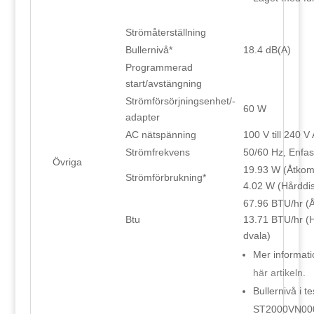
Strömåterställning
Bullernivå*
18.4 dB(A)
Programmerad
start/avstängning
Strömförsörjningsenhet/-
60 W
adapter
AC nätspänning
100 V till 240 V
Strömfrekvens
50/60 Hz, Enfas
Övriga
19.93 W (Åtkom
Strömförbrukning*
4.02 W (Hårddis
67.96 BTU/hr (
Btu
13.71 BTU/hr (
dvala)
Mer informati
här artikeln
.
Bullernivå i t
ST2000VN000-