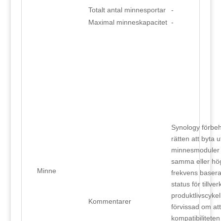
Totalt antal minnesportar
-
Maximal minneskapacitet
-
Synology förbehå
rätten att byta u
minnesmoduler
samma eller hö
Minne
frekvens basera
status för tillve
produktlivscykel
Kommentarer
förvissad om att
kompatibiliteten