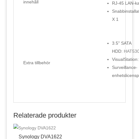
innehåll
RJ-45 LAN-ka
Snabbinstalla
X 1
3.5" SATA
HDD:
HAT53
VisualStation
Extra tillbehör
Surveillance-
enhetslicensp
Relaterade produkter
Synology DVA1622