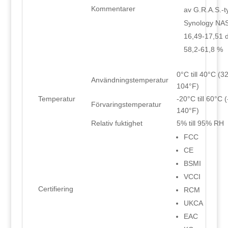
Kommentarer
av G.R.A.S.-ty
Synology NAS-
16,49-17,51 d
58,2-61,8 %
0°C till 40°C (32°
Användningstemperatur
104°F)
Temperatur
-20°C till 60°C (-
Förvaringstemperatur
140°F)
Relativ fuktighet
5% till 95% RH
FCC
CE
BSMI
VCCI
Certifiering
RCM
UKCA
EAC