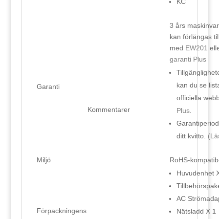
KC
3 års maskinvar
kan förlängas til
med
EW201
ell
garanti Plus
Tillgänglighe
kan du se lis
Garanti
officiella web
Kommentarer
Plus
.
Garantiperiod
ditt kvitto.
(Lä
Miljö
RoHS-kompatibe
Huvudenhet X
Tillbehörspak
AC Strömadap
Förpackningens
Nätsladd X 1