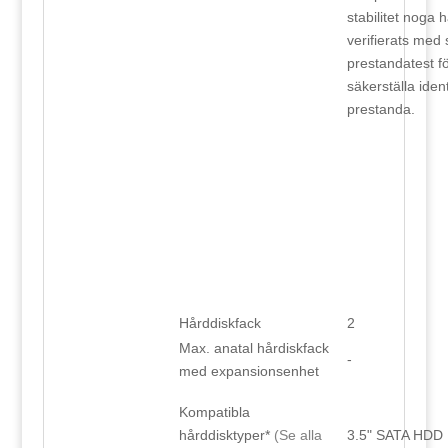
stabilitet noga h
verifierats me
prestandatest fö
säkerställa iden
prestanda.
Hårddiskfack
2
Max. anatal hårdiskfack
-
med expansionsenhet
Kompatibla
hårddisktyper*
(Se alla
3.5" SATA HDD