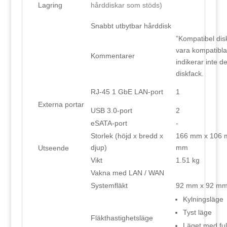
Lagring
hårddiskar som stöds)
Snabbt utbytbar hårddisk
”Kompatibel disk
vara kompatibl
Kommentarer
indikerar inte 
diskfack.
RJ-45 1 GbE LAN-port
1
Externa portar
USB 3.0-port
2
eSATA-port
-
Storlek (höjd x bredd x
166 mm x 106 
djup)
mm
Utseende
Vikt
1.51 kg
Vakna med LAN / WAN
Systemfläkt
92 mm x 92 mm 
Kylningsläge
Tyst läge
Fläkthastighetsläge
Läget med ful