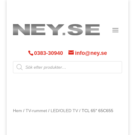
0383-30940
info@ney.se
Products
search
Hem
/
TV-rummet
/
LED/OLED TV
/ TCL 65″ 65C655