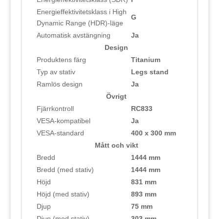
Energieffektivitetsklass i High
G
Dynamic Range (HDR)-läge
Automatisk avstängning
Ja
Design
Produktens färg
Titanium
Typ av stativ
Legs stand
Ramlös design
Ja
Övrigt
Fjärrkontroll
RC833
VESA-kompatibel
Ja
VESA-standard
400 x 300 mm
Mått och vikt
Bredd
1444 mm
Bredd (med stativ)
1444 mm
Höjd
831 mm
Höjd (med stativ)
893 mm
Djup
75 mm
Djup (med stativ)
303 mm