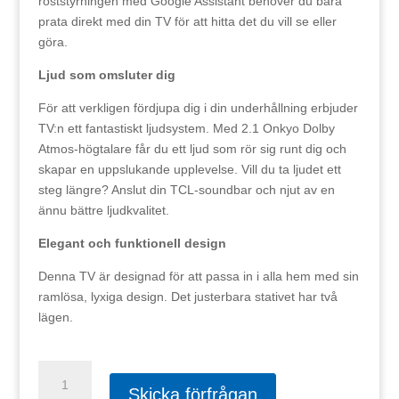
röststyrningen med Google Assistant behöver du bara
prata direkt med din TV för att hitta det du vill se eller
göra.
Ljud som omsluter dig
För att verkligen fördjupa dig i din underhållning erbjuder
TV:n ett fantastiskt ljudsystem. Med 2.1 Onkyo Dolby
Atmos-högtalare får du ett ljud som rör sig runt dig och
skapar en uppslukande upplevelse. Vill du ta ljudet ett
steg längre? Anslut din TCL-soundbar och njut av en
ännu bättre ljudkvalitet.
Elegant och funktionell design
Denna TV är designad för att passa in i alla hem med sin
ramlösa, lyxiga design. Det justerbara stativet har två
lägen.
TCL
65"
Skicka förfrågan