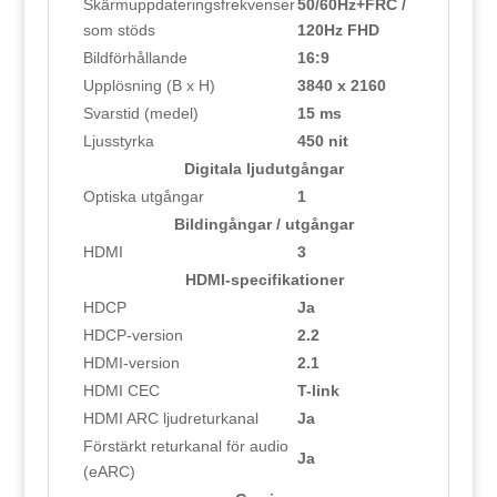
Skärmuppdateringsfrekvenser
50/60Hz+FRC /
som stöds
120Hz FHD
Bildförhållande
16:9
Upplösning (B x H)
3840 x 2160
Svarstid (medel)
15 ms
Ljusstyrka
450 nit
Digitala ljudutgångar
Optiska utgångar
1
Bildingångar / utgångar
HDMI
3
HDMI-specifikationer
HDCP
Ja
HDCP-version
2.2
HDMI-version
2.1
HDMI CEC
T-link
HDMI ARC ljudreturkanal
Ja
Förstärkt returkanal för audio
Ja
(eARC)