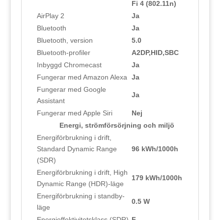
Fi 4 (802.11n)
AirPlay 2
Ja
Bluetooth
Ja
Bluetooth, version
5.0
Bluetooth-profiler
A2DP,HID,SBC
Inbyggd Chromecast
Ja
Fungerar med Amazon Alexa
Ja
Fungerar med Google
Ja
Assistant
Fungerar med Apple Siri
Nej
Energi, strömförsörjning och miljö
Energiförbrukning i drift,
Standard Dynamic Range
96 kWh/1000h
(SDR)
Energiförbrukning i drift, High
179 kWh/1000h
Dynamic Range (HDR)-läge
Energiförbrukning i standby-
0.5 W
läge
Energieffektivitetsklass (SDR)
F