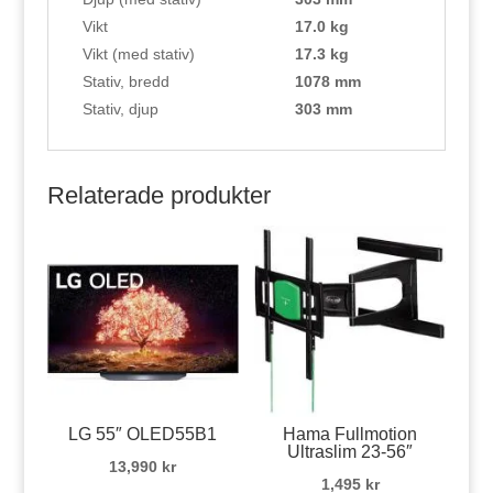
Vikt
17.0 kg
Vikt (med stativ)
17.3 kg
Stativ, bredd
1078 mm
Stativ, djup
303 mm
Relaterade produkter
LG 55″ OLED55B1
Hama Fullmotion
Ultraslim 23-56″
13,990
kr
1,495
kr