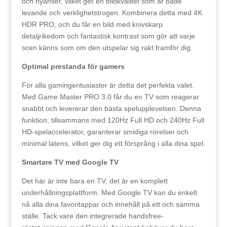
och nyanser, vilket ger en bildkvalitet som är både
levande och verklighetstrogen. Kombinera detta med 4K
HDR PRO, och du får en bild med knivskarp
detaljrikedom och fantastisk kontrast som gör att varje
scen känns som om den utspelar sig rakt framför dig.
Optimal prestanda för gamers
För alla gamingentusiaster är detta det perfekta valet.
Med Game Master PRO 3.0 får du en TV som reagerar
snabbt och levererar den bästa spelupplevelsen. Denna
funktion, tillsammans med 120Hz Full HD och 240Hz Full
HD-spelaccelerator, garanterar smidiga rörelser och
minimal latens, vilket ger dig ett försprång i alla dina spel.
Smartare TV med Google TV
Det här är inte bara en TV, det är en komplett
underhållningsplattform. Med Google TV kan du enkelt
nå alla dina favoritappar och innehåll på ett och samma
ställe. Tack vare den integrerade handsfree-