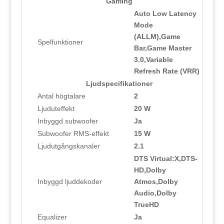
Gaming
Auto Low Latency
Mode
(ALLM),Game
Spelfunktioner
Bar,Game Master
3.0,Variable
Refresh Rate (VRR)
Ljudspecifikationer
Antal högtalare
2
Ljuduteffekt
20 W
Inbyggd subwoofer
Ja
Subwoofer RMS-effekt
15 W
Ljudutgångskanaler
2.1
DTS Virtual:X,DTS-
HD,Dolby
Inbyggd ljuddekoder
Atmos,Dolby
Audio,Dolby
TrueHD
Equalizer
Ja