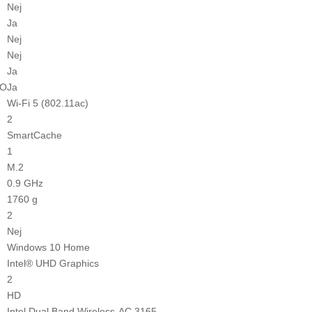
Nej
Ja
Nej
Nej
Ja
/O
Ja
Wi-Fi 5 (802.11ac)
2
SmartCache
1
M.2
0.9 GHz
1760 g
2
Nej
Windows 10 Home
Intel® UHD Graphics
2
HD
Intel Dual Band Wireless-AC 3165