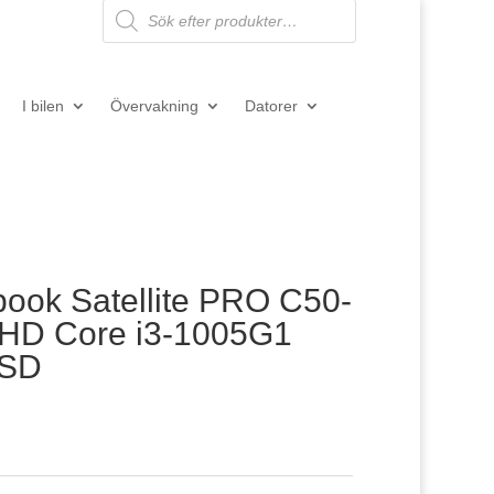
Products
search
I bilen
Övervakning
Datorer
ook Satellite PRO C50-
FHD Core i3-1005G1
SSD