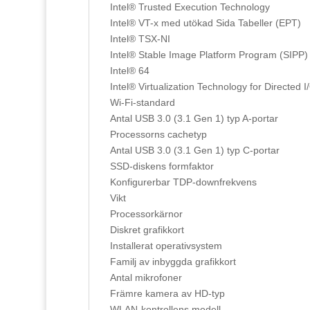
Intel® Trusted Execution Technology
Intel® VT-x med utökad Sida Tabeller (EPT)
Intel® TSX-NI
Intel® Stable Image Platform Program (SIPP)
Intel® 64
Intel® Virtualization Technology for Directed I
Wi-Fi-standard
Antal USB 3.0 (3.1 Gen 1) typ A-portar
Processorns cachetyp
Antal USB 3.0 (3.1 Gen 1) typ C-portar
SSD-diskens formfaktor
Konfigurerbar TDP-downfrekvens
Vikt
Processorkärnor
Diskret grafikkort
Installerat operativsystem
Familj av inbyggda grafikkort
Antal mikrofoner
Främre kamera av HD-typ
WLAN-kontrollens modell