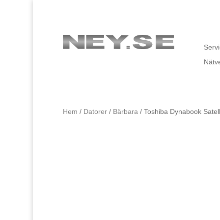
Servi
Nätv
Hem
/
Datorer
/
Bärbara
/ Toshiba Dynabook Sate