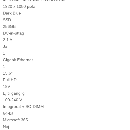
1920 x 1080 pixlar
Dark Blue
SSD
256GB
DC-in-uttag
2.1 A
Ja
1
Gigabit Ethernet
1
15.6"
Full HD
19V
Ej tillgänglig
100-240 V
Integrerat + SO-DIMM
64-bit
Microsoft 365
Nej