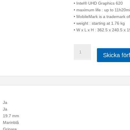
• Intel® UHD Graphics 620
• maximum life : up to 11h20
• MobileMark is a trademark o
• weight : starting at 1.76 kg
• W x L x H : 362.5 x 240.5 x 
Toshiba
Dynabook
Skicka för
Satellite
PRO
C50-
H-
11G
15.6"
FHD
Ja
Core
Ja
i3-
19.7 mm
1005G1
Marinblå
8GB
Gripare