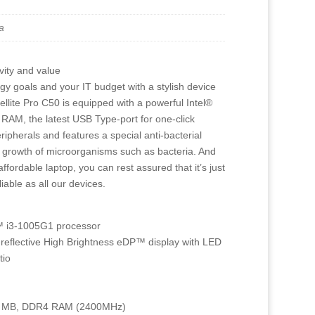
a
vity and value
y goals and your IT budget with a stylish device
ellite Pro C50 is equipped with a powerful Intel®
AM, the latest USB Type-port for one-click
ripherals and features a special anti-bacterial
he growth of microorganisms such as bacteria. And
ffordable laptop, you can rest assured that it’s just
iable as all our devices.
e™ i3-1005G1 processor
-reflective High Brightness eDP™ display with LED
tio
d) MB, DDR4 RAM (2400MHz)