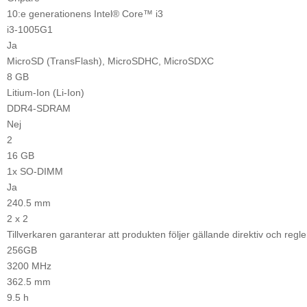
256GB
10:e generationens Intel® Core™ i3
SSD
i3-1005G1
mängd
Ja
MicroSD (TransFlash), MicroSDHC, MicroSDXC
8 GB
Litium-Ion (Li-Ion)
DDR4-SDRAM
Nej
2
16 GB
1x SO-DIMM
Ja
240.5 mm
2 x 2
Tillverkaren garanterar att produkten följer gällande direktiv och regle
256GB
3200 MHz
362.5 mm
9.5 h