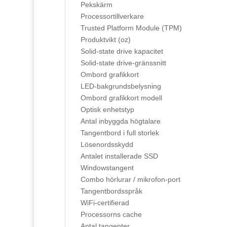
Pekskärm
Processortillverkare
Trusted Platform Module (TPM)
Produktvikt (oz)
Solid-state drive kapacitet
Solid-state drive-gränssnitt
Ombord grafikkort
LED-bakgrundsbelysning
Ombord grafikkort modell
Optisk enhetstyp
Antal inbyggda högtalare
Tangentbord i full storlek
Lösenordsskydd
Antalet installerade SSD
Windowstangent
Combo hörlurar / mikrofon-port
Tangentbordsspråk
WiFi-certifierad
Processorns cache
Antal tangenter