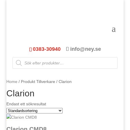
0383-30940
info@ney.se
Products
search
Home
/ Produkt Tillverkare / Clarion
Clarion
Endast ett sökresultat
Clarion CMD8