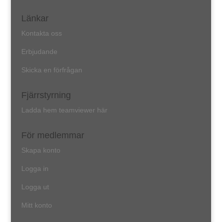
Länkar
Kontakta oss
Erbjudande
Skicka en förfrågan
Fjärrstyrning
Ladda hem teamviewer här
För medlemmar
Skapa konto
Logga in
Logga ut
Mitt konto