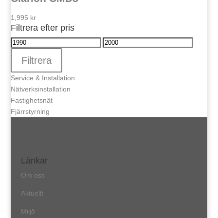
1,995
kr
Filtrera efter pris
Min
Max
pris
pris
Filtrera
Service & Installation
Nätverksinstallation
Fastighetsnät
Fjärrstyrning
Länkar
Om oss
Aktuellt
Miljö