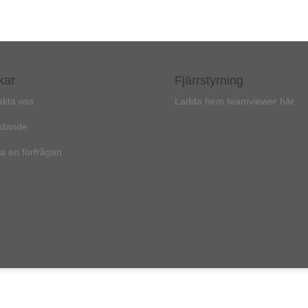
kar
Fjärrstyrning
akta oss
Ladda hem teamviewer här
udande
a en förfrågan