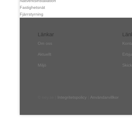
Nätverksinstallation
Fastighetsnät
Fjärrstyrning
Länkar
Län
Om oss
Kont
Aktuellt
Erbj
Miljö
Skick
© ney.se |
Integritetspolicy
|
Användarvillkor