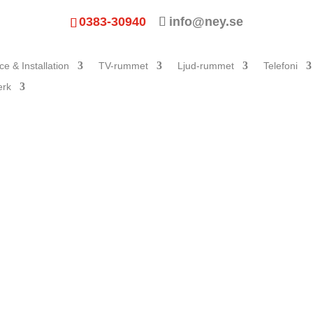
0383-30940
info@ney.se
ce & Installation
TV-rummet
Ljud-rummet
Telefoni
erk