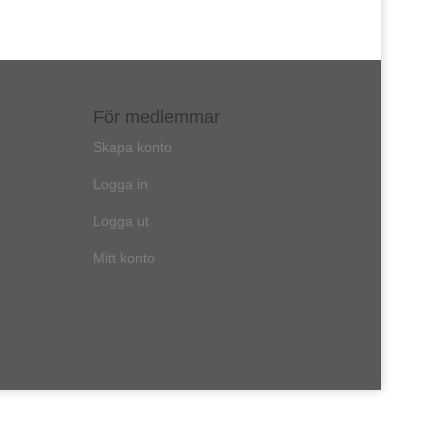
För medlemmar
Skapa konto
Logga in
Logga ut
Mitt konto