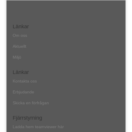
Länkar
Om oss
Aktuellt
Miljö
Länkar
Kontakta oss
Erbjudande
Skicka en förfrågan
Fjärrstyrning
Ladda hem teamviewer här