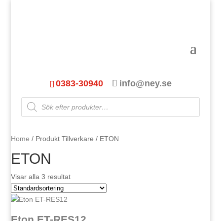
0383-30940
info@ney.se
Products
search
Home
/ Produkt Tillverkare / ETON
ETON
Visar alla 3 resultat
Eton ET-RES12