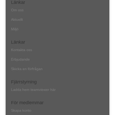
Länkar
Om oss
Aktuellt
Miljö
Länkar
Kontakta oss
Erbjudande
Skicka en förfrågan
Fjärrstyrning
Ladda hem teamviewer här
För medlemmar
Skapa konto