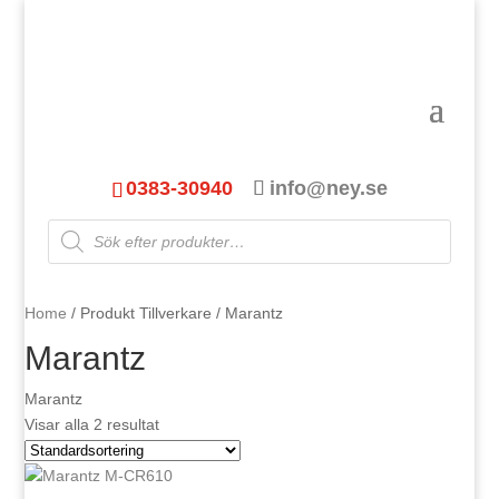
0383-30940
info@ney.se
Products
search
Home
/ Produkt Tillverkare / Marantz
Marantz
Marantz
Visar alla 2 resultat