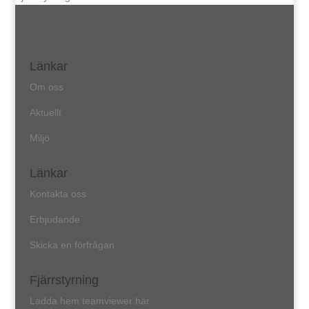
Länkar
Om oss
Aktuellt
Miljö
Länkar
Kontakta oss
Erbjudande
Skicka en förfrågan
Fjärrstyrning
Ladda hem teamviewer här