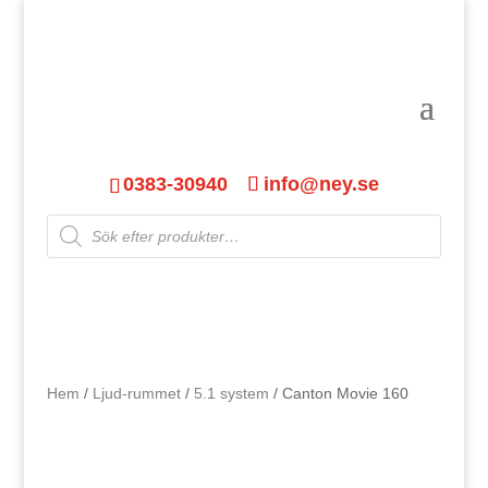
0383-30940
info@ney.se
Products
search
Hem
/
Ljud-rummet
/
5.1 system
/ Canton Movie 160