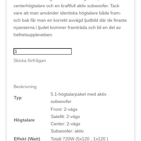
centerhögtalare och en kraftfull aktiv subwoofer. Tack
vare att man använder identiska högtalare både fram-
och bak får man en korrekt avvägd ljudbild där de finaste
nyanserna i ljudet kommer framträda och bli en del av
helhetsupplevelsen.
Canton
Movie
Skicka förfrågan
160
mängd
Beskrivning
5.1-högtalarpaket med aktiv
Typ
subwoofer
Front: 2-vägs
Satellit: 2-vägs
Högtalare
Center: 2-vägs
Subwoofer: aktiv
Effekt (Watt)
Totalt 720W (5x120 , 1x120 )