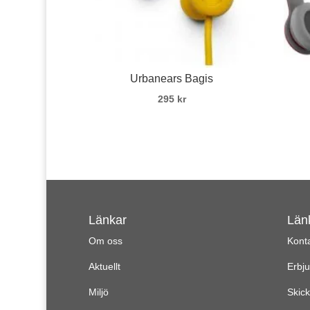
Urbanears Bagis
295
kr
Länkar
Län
Om oss
Kont
Aktuellt
Erbj
Miljö
Skick