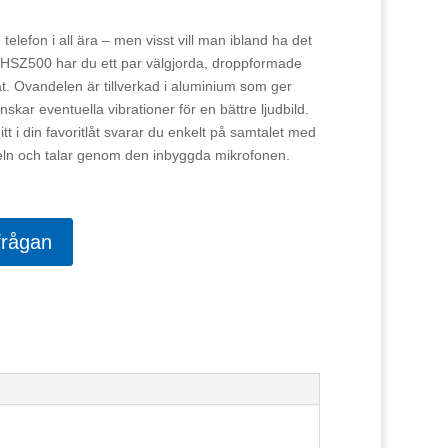
elefon i all ära – men visst vill man ibland ha det
 HSZ500 har du ett par välgjorda, droppformade
rat. Ovandelen är tillverkad i aluminium som ger
kar eventuella vibrationer för en bättre ljudbild.
t i din favoritlåt svarar du enkelt på samtalet med
eln och talar genom den inbyggda mikrofonen.
frågan