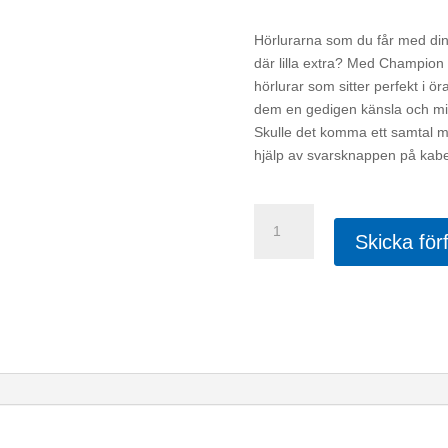
Hörlurarna som du får med din t
där lilla extra? Med Champion
hörlurar som sitter perfekt i ö
dem en gedigen känsla och mins
Skulle det komma ett samtal mit
hjälp av svarsknappen på kab
Champion
HSZ500
Skicka för
mängd