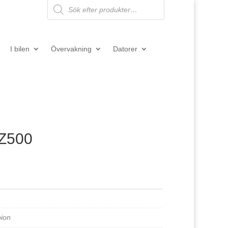
Products
search
I bilen
Övervakning
Datorer
Z500
ion