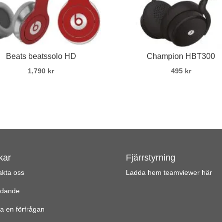
Beats beatssolo HD
Champion HBT300
1,790
kr
495
kr
kar
Fjärrstyrning
akta oss
Ladda hem teamviewer här
udande
a en förfrågan