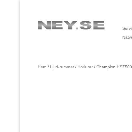
Servi
Nätv
Hem
/
Ljud-rummet
/
Hörlurar
/ Champion HSZ500