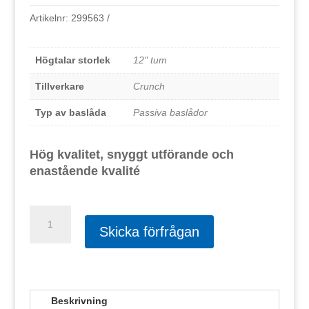
Artikelnr:
299563
Högtalar storlek
12" tum
Tillverkare
Crunch
Typ av baslåda
Passiva baslådor
Hög kvalitet, snyggt utförande och
enastående kvalité
Crunch
GTS800
Skicka förfrågan
mängd
Beskrivning