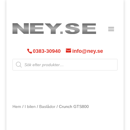
0383-30940
info@ney.se
Products
search
Hem
/
I bilen
/
Baslådor
/ Crunch GTS800