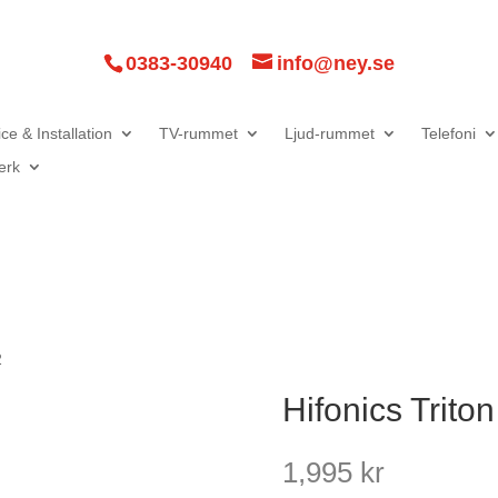
0383-30940
info@ney.se
ce & Installation
TV-rummet
Ljud-rummet
Telefoni
erk
2
Hifonics Trit
1,995
kr