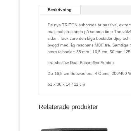
Beskrivning
De nya TRITON subboxes är passiva, extremt 
maximal prestanda på samma time.The välväx
sidan. Tack vare den låga bostäder djup och v
byggd med låg resonans MDF trä. Samtliga m
stora talspolar: 38 mm i 16,5 cm, 50 mm i 
ltra-shallow Dual-Bassreflex-Subbox
2 x 16,5 cm Subwoofers, 4 Ohms, 200/400 W
61 x 30 x 14 / 11 cm
Relaterade produkter