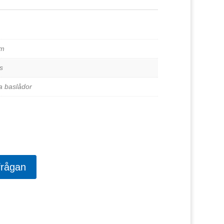
um
s
a baslådor
frågan