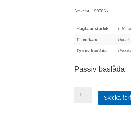
Artikelnr:
199586
Högtalar storlek
6,5" t
Tillverkare
Hifonic
Typ av baslåda
Passiv
Passiv baslåda
Hifonics
Triton
Skicka för
TRS165.2
mängd