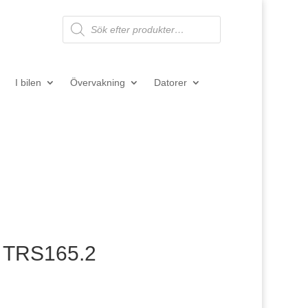
Products
search
I bilen
Övervakning
Datorer
on TRS165.2