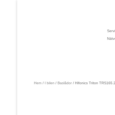
Servi
Nätv
Hem
/
I bilen
/
Baslådor
/ Hifonics Triton TRS165.