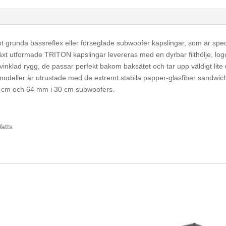
grunda bassreflex eller förseglade subwoofer kapslingar, som är speci
t utformade TRITON kapslingar levereras med en dyrbar filthölje, log
inklad rygg, de passar perfekt bakom baksätet och tar upp väldigt lite u
odeller är utrustade med de extremt stabila papper-glasfiber sandwi
25 cm och 64 mm i 30 cm subwoofers.
atts