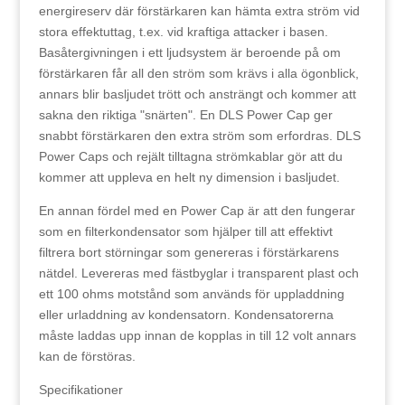
energireserv där förstärkaren kan hämta extra ström vid
stora effektuttag, t.ex. vid kraftiga attacker i basen.
Basåtergivningen i ett ljudsystem är beroende på om
förstärkaren får all den ström som krävs i alla ögonblick,
annars blir basljudet trött och ansträngt och kommer att
sakna den riktiga "snärten". En DLS Power Cap ger
snabbt förstärkaren den extra ström som erfordras. DLS
Power Caps och rejält tilltagna strömkablar gör att du
kommer att uppleva en helt ny dimension i basljudet.
En annan fördel med en Power Cap är att den fungerar
som en filterkondensator som hjälper till att effektivt
filtrera bort störningar som genereras i förstärkarens
nätdel. Levereras med fästbyglar i transparent plast och
ett 100 ohms motstånd som används för uppladdning
eller urladdning av kondensatorn. Kondensatorerna
måste laddas upp innan de kopplas in till 12 volt annars
kan de förstöras.
Specifikationer