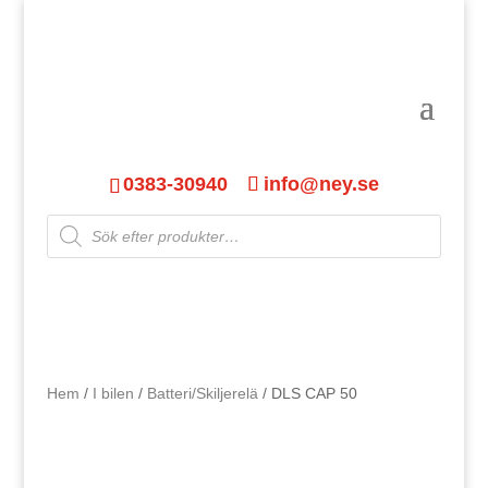
0383-30940
info@ney.se
Products
search
Hem
/
I bilen
/
Batteri/Skiljerelä
/ DLS CAP 50