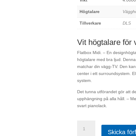
Vikt
4.0000
Högtalare
Vägghö
Tillverkare
DLS
Vit högtalare fö
Flatbox Midi. – En designhögtal
högtalare med bra ljud. Denna
matchar din vägg-TV. Den kan 
center i ett surroundsystem. El
system.
Det tunna utförandet gör att d
upphängning på alla håll. – Med
svart pianolack.
DLS
Flatbox
Skicka för