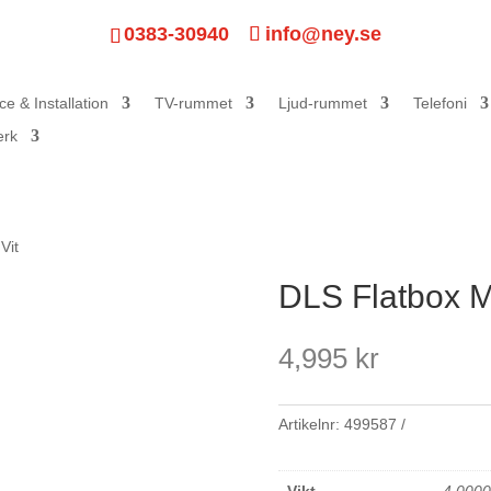
0383-30940
info@ney.se
ce & Installation
TV-rummet
Ljud-rummet
Telefoni
erk
Vit
DLS Flatbox Mi
4,995
kr
Artikelnr:
499587