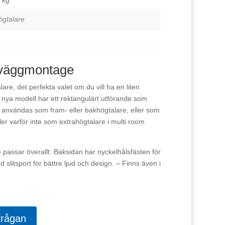
 kg
gtalare
r väggmontage
are, det perfekta valet om du vill ha en liten
 nya modell har ett rektangulärt utförande som
användas som fram- eller bakhögtalare, eller som
ler varför inte som extrahögtalare i multi room
e passar överallt. Baksidan har nyckelhålsfästen för
 slitsport för bättre ljud och design. – Finns även i
frågan