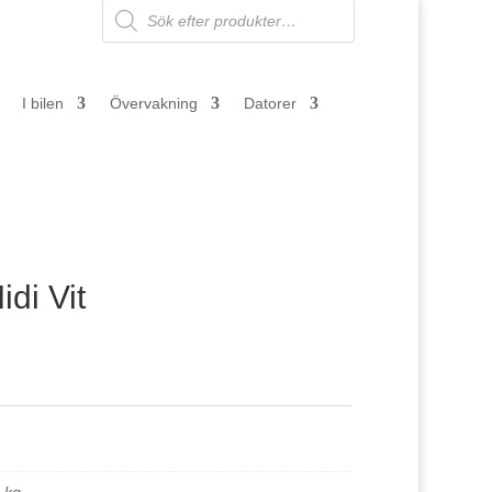
Products
search
I bilen
Övervakning
Datorer
di Vit