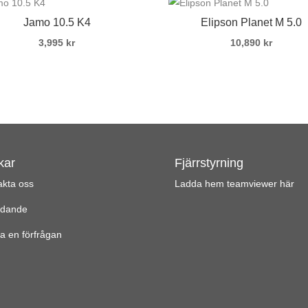
Jamo 10.5 K4
Elipson Planet M 5.0
3,995
kr
10,890
kr
kar
Fjärrstyrning
akta oss
Ladda hem teamviewer här
udande
a en förfrågan