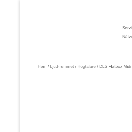
Servi
Nätv
Hem
/
Ljud-rummet
/
Högtalare
/ DLS Flatbox Midi 