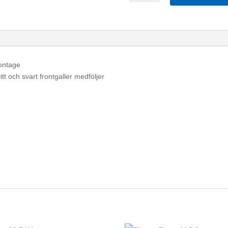
Midi
Vit
mängd
montage
itt och svart frontgaller medföljer