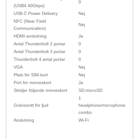
0
(USB4 40Gbps)
USB-C Power Delivery
Nej
NFC (Near Field
Nej
Communication)
HDMI-anslutning
Ja
Antal Thunderbolt 2 portar
0
Antal Thunderbolt 3 portar
0
Thunderbolt 4 antal portar
0
VGA
Nej
Plats för SIM-kort
Nej
Port för minneskort
Ja
Stödjer följande minneskort
SD;microSD
1
Gränssnitt för ljud
headphone/microphone
combo
Anslutning
Wi-Fi