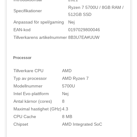
Ryzen 7 5700U / 8GB RAM /
Specifikationer
512GB SSD
Anpassad för spel/gaming
Nej
EAN-kod
0197029800046
Tillverkarens artikelnummer
8B3U7EA#UUW
Processor
Tillverkare CPU
AMD
Typ av processor
AMD Ryzen 7
Modellnummer
5700U
Intel Evo-plattform
Nej
Antal kärnor (cores)
8
Maximal hastighet (GHz)
4.3
CPU Cache
8 MB
Chipset
AMD Integrated SoC