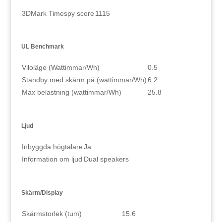
3DMark Timespy score
1115
UL Benchmark
Viloläge (Wattimmar/Wh)
0.5
Standby med skärm på (wattimmar/Wh)
6.2
Max belastning (wattimmar/Wh)
25.8
Ljud
Inbyggda högtalare
Ja
Information om ljud
Dual speakers
Skärm/Display
Skärmstorlek (tum)
15.6