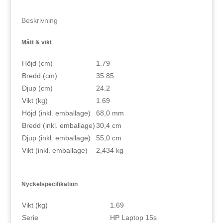
15.6"
Beskrivning
mängd
Mått & vikt
Höjd (cm)
1.79
Bredd (cm)
35.85
Djup (cm)
24.2
Vikt (kg)
1.69
Höjd (inkl. emballage)
68,0 mm
Bredd (inkl. emballage)
30,4 cm
Djup (inkl. emballage)
55,0 cm
Vikt (inkl. emballage)
2,434 kg
Nyckelspecifikation
Vikt (kg)
1.69
Serie
HP Laptop 15s