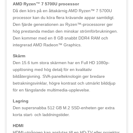
AMD Ryzen™ 7 5700U processor
Då den körs på en åttakärnig AMD Ryzen™ 7 5700U
processor kan du köra flera krävande appar samtidigt.
Den fjärde generationen av Ryzen™-processorer ger
hög prestanda medan den minskar strömförbrukningen.
Den kommer med en 8 GB snabbt DDR4 RAM och
integrerad AMD Radeon™ Graphics.
Skärm
Den 15.6 tum stora skärmen har en Full HD 1080p-
upplösning med hög detalj för en kvalitativ
bildåtergivning. SVA-panelteknologin ger bredare
betrakningsvinklar, högre kontrast och utmärkt bilddjup
för en fängslande multimedia-upplevelse.
Lagring
Den supersnabba 512 GB M.2 SSD-enheten ger extra
korta start- och laddningstider.
HDMI
HDMI-utgången kan anslutas till en HD-TV eller projektor