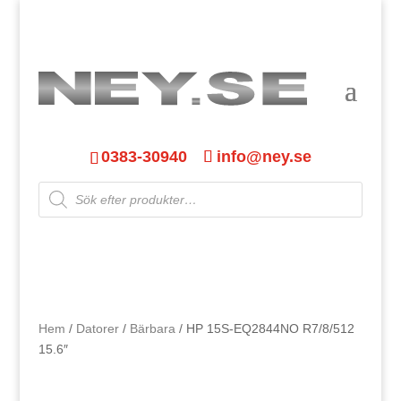
0383-30940
info@ney.se
Products
search
Hem
/
Datorer
/
Bärbara
/ HP 15S-EQ2844NO R7/8/512
15.6″