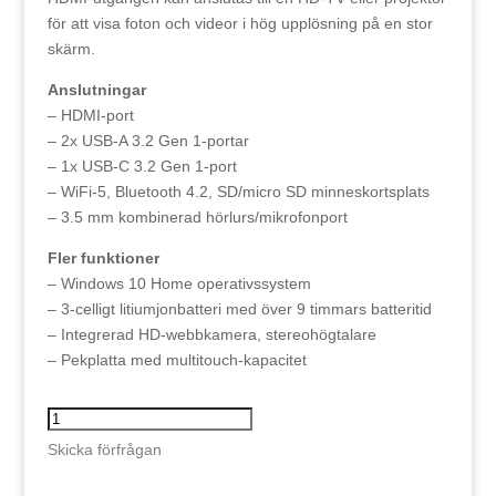
för att visa foton och videor i hög upplösning på en stor
skärm.
Anslutningar
– HDMI-port
– 2x USB-A 3.2 Gen 1-portar
– 1x USB-C 3.2 Gen 1-port
– WiFi-5, Bluetooth 4.2, SD/micro SD minneskortsplats
– 3.5 mm kombinerad hörlurs/mikrofonport
Fler funktioner
– Windows 10 Home operativssystem
– 3-celligt litiumjonbatteri med över 9 timmars batteritid
– Integrerad HD-webbkamera, stereohögtalare
– Pekplatta med multitouch-kapacitet
HP
15S-
Skicka förfrågan
EQ2844NO
R7/8/512