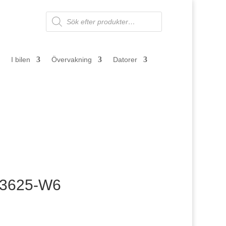
Products
search
I bilen
Övervakning
Datorer
A3625-W6