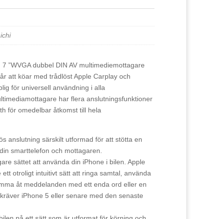
chi
7 ”WVGA dubbel DIN AV multimediemottagare
r att köar med trådlöst Apple Carplay och
ig för universell användning i alla
timediamottagare har flera anslutningsfunktioner
 för omedelbar åtkomst till hela
s anslutning särskilt utformad för att stötta en
 din smarttelefon och mottagaren.
are sättet att använda din iPhone i bilen. Apple
t otroligt intuitivt sätt att ringa samtal, använda
omma åt meddelanden med ett enda ord eller en
 kräver iPhone 5 eller senare med den senaste
 bilen på ett sätt som är utformat för körning och