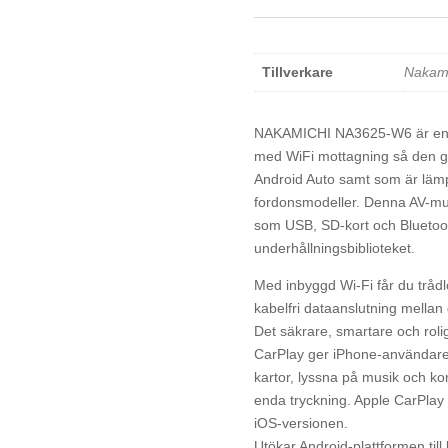
Tillverkare
Nakami
NAKAMICHI NA3625-W6 är en 
med WiFi mottagning så den gå
Android Auto samt som är lämpl
fordonsmodeller. Denna AV-mul
som USB, SD-kort och Bluetooth
underhållningsbiblioteket.
Med inbyggd Wi-Fi får du trådlö
kabelfri dataanslutning mellan
Det säkrare, smartare och rolig
CarPlay ger iPhone-användare et
kartor, lyssna på musik och k
enda tryckning. Apple CarPlay
iOS-versionen.
Utökar Android-plattformen till