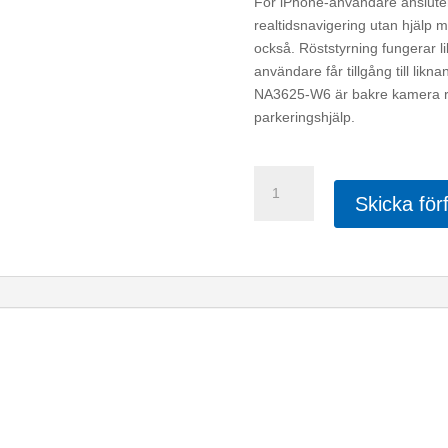
För iPhone-användare ansluter d
realtidsnavigering utan hjälp
också. Röststyrning fungerar l
användare får tillgång till lik
NA3625-W6 är bakre kamera red
parkeringshjälp.
Nakamichi
NA3625-
Skicka för
W6
mängd