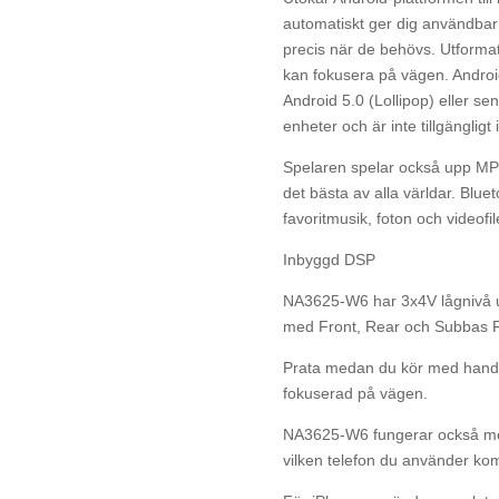
automatiskt ger dig användbar 
precis när de behövs. Utformat
kan fokusera på vägen. Androi
Android 5.0 (Lollipop) eller sen
enheter och är inte tillgängligt 
Spelaren spelar också upp MP
det bästa av alla världar. Blue
favoritmusik, foton och videofil
Inbyggd DSP
NA3625-W6 har 3x4V lågnivå 
med Front, Rear och Subbas Fi
Prata medan du kör med hands
fokuserad på vägen.
NA3625-W6 fungerar också med
vilken telefon du använder ko