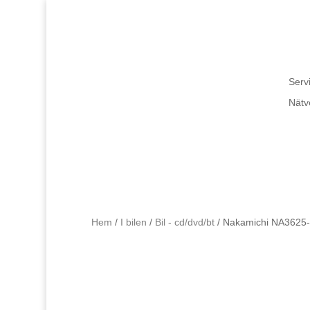
Servi
Nätv
Hem
/
I bilen
/
Bil - cd/dvd/bt
/ Nakamichi NA3625