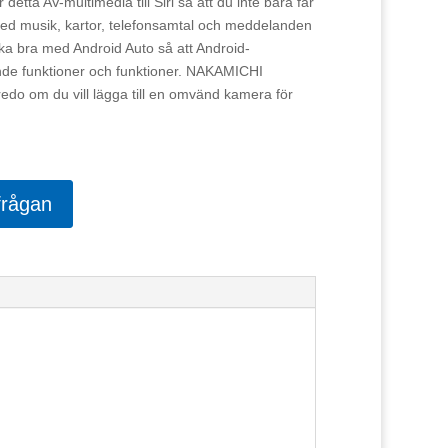
etta AV-multimedia till Siri så att du inte bara får
 med musik, kartor, telefonsamtal och meddelanden
ika bra med Android Auto så att Android-
nande funktioner och funktioner. NAKAMICHI
o om du vill lägga till en omvänd kamera för
frågan