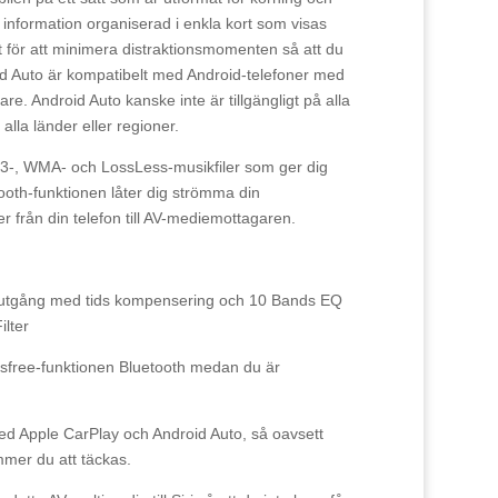
information organiserad i enkla kort som visas
 för att minimera distraktionsmomenten så att du
d Auto är kompatibelt med Android-telefoner med
are. Android Auto kanske inte är tillgängligt på alla
i alla länder eller regioner.
3-, WMA- och LossLess-musikfiler som ger dig
tooth-funktionen låter dig strömma din
er från din telefon till AV-mediemottagaren.
utgång med tids kompensering och 10 Bands EQ
lter
free-funktionen Bluetooth medan du är
 Apple CarPlay och Android Auto, så oavsett
mmer du att täckas.