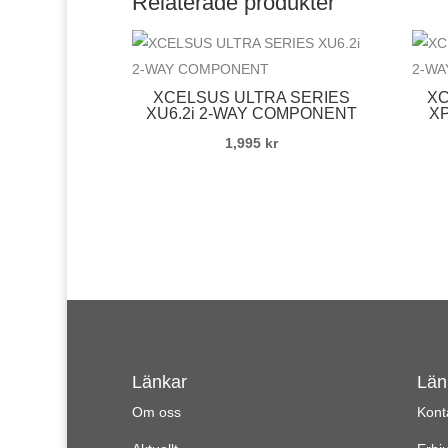
Relaterade produkter
XCELSUS ULTRA SERIES
XC
XU6.2i 2-WAY COMPONENT
X
1,995
kr
Länkar
Län
Om oss
Kont