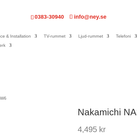
0383-30940
info@ney.se
ce & Installation
TV-rummet
Ljud-rummet
Telefoni
erk
-W6
Nakamichi N
4,495
kr