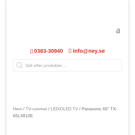
0383-30940
info@ney.se
Products
search
Hem
/
TV-rummet
/
LED/OLED TV
/ Panasonic 65″ TX-
65LX810E