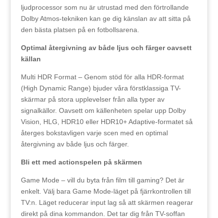
ljudprocessor som nu är utrustad med den förtrollande
Dolby Atmos-tekniken kan ge dig känslan av att sitta på
den bästa platsen på en fotbollsarena.
Optimal återgivning av både ljus och färger oavsett
källan
Multi HDR Format – Genom stöd för alla HDR-format
(High Dynamic Range) bjuder våra förstklassiga TV-
skärmar på stora upplevelser från alla typer av
signalkällor. Oavsett om källenheten spelar upp Dolby
Vision, HLG, HDR10 eller HDR10+ Adaptive-formatet så
återges bokstavligen varje scen med en optimal
återgivning av både ljus och färger.
Bli ett med actionspelen på skärmen
Game Mode – vill du byta från film till gaming? Det är
enkelt. Välj bara Game Mode-läget på fjärrkontrollen till
TV:n. Läget reducerar input lag så att skärmen reagerar
direkt på dina kommandon. Det tar dig från TV-soffan