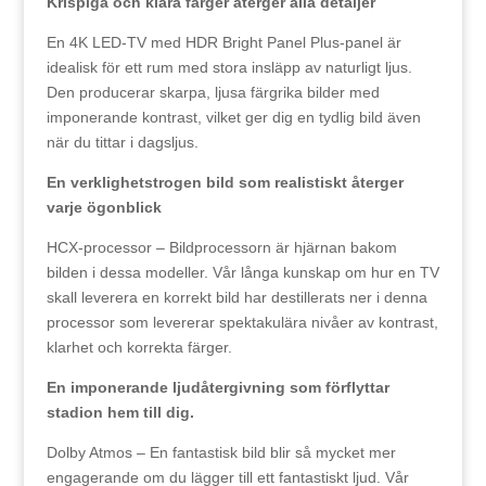
Krispiga och klara färger återger alla detaljer
En 4K LED-TV med HDR Bright Panel Plus-panel är
idealisk för ett rum med stora insläpp av naturligt ljus.
Den producerar skarpa, ljusa färgrika bilder med
imponerande kontrast, vilket ger dig en tydlig bild även
när du tittar i dagsljus.
En verklighetstrogen bild som realistiskt återger
varje ögonblick
HCX-processor – Bildprocessorn är hjärnan bakom
bilden i dessa modeller. Vår långa kunskap om hur en TV
skall leverera en korrekt bild har destillerats ner i denna
processor som levererar spektakulära nivåer av kontrast,
klarhet och korrekta färger.
En imponerande ljudåtergivning som förflyttar
stadion hem till dig.
Dolby Atmos – En fantastisk bild blir så mycket mer
engagerande om du lägger till ett fantastiskt ljud. Vår