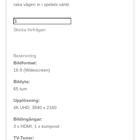
raka vägen in i spelets värld.
Panasonic
65"
Skicka förfrågan
TX-
65LX810E
mängd
Beskrivning
Bildformat:
16:9 (Widescreen)
Bildyta:
65 tum
Upplösning:
4K UHD, 3840 x 2160
Bildingångar:
3 x HDMI, 1 x komposit
TV-Tuner: