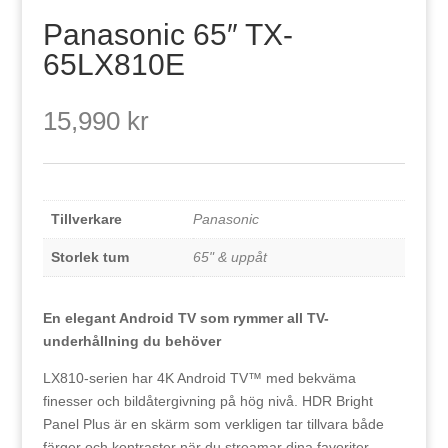
Panasonic 65″ TX-
65LX810E
15,990
kr
Tillverkare
Panasonic
Storlek tum
65" & uppåt
En elegant Android TV som rymmer all TV-
underhållning du behöver
LX810-serien har 4K Android TV™ med bekväma
finesser och bildåtergivning på hög nivå. HDR Bright
Panel Plus är en skärm som verkligen tar tillvara både
färger och kontraster när du streamar dina favoriter.