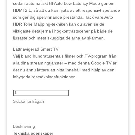
sedan automatiskt till Auto Low Latency Mode genom
HDMI 2.1, så att du kan njuta av ett responsivt spelande
som ger dig spelvinnande prestanda. Tack vare Auto
HDR Tone Mapping-tekniken kan du även se de
viktigaste detaljerna i högkontrastscener på både de
ljusaste och mest skuggiga delarna av skärmen.
Lättnavigerad Smart TV
Välj bland hundratusentals filmer och TV-program från
alla dina streamingtjänster – med denna Google TV är
det nu ännu lättare att hitta innehåll med hjälp av den
inbyggda röstsökningsfunktionen.
Sony
43"
Skicka förfrågan
43X85K
mängd
Beskrivning
Tekniska egenskaper