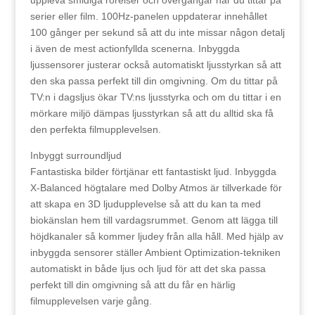
serier eller film. 100Hz-panelen uppdaterar innehållet
100 gånger per sekund så att du inte missar någon detalj
i även de mest actionfyllda scenerna. Inbyggda
ljussensorer justerar också automatiskt ljusstyrkan så att
den ska passa perfekt till din omgivning. Om du tittar på
TV:n i dagsljus ökar TV:ns ljusstyrka och om du tittar i en
mörkare miljö dämpas ljusstyrkan så att du alltid ska få
den perfekta filmupplevelsen.
Inbyggt surroundljud
Fantastiska bilder förtjänar ett fantastiskt ljud. Inbyggda
X-Balanced högtalare med Dolby Atmos är tillverkade för
att skapa en 3D ljudupplevelse så att du kan ta med
biokänslan hem till vardagsrummet. Genom att lägga till
höjdkanaler så kommer ljudey från alla håll. Med hjälp av
inbyggda sensorer ställer Ambient Optimization-tekniken
automatiskt in både ljus och ljud för att det ska passa
perfekt till din omgivning så att du får en härlig
filmupplevelsen varje gång.