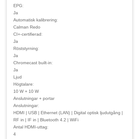
EPG:
Ja
Automatisk kalibrering:
Calman Redo
CI+-certifierad:
Ja
Röststyrning:
Ja
Chromecast built-in:
Ja
Ljud
Högtalare:
10 W + 10 W
Anslutningar + portar
Anslutningar:
HDMI | USB | Ethernet (LAN) | Digital optisk ljudutgång |
RF in | IF in | Bluetooth 4.2 | WiFi
Antal HDMI-uttag:
4