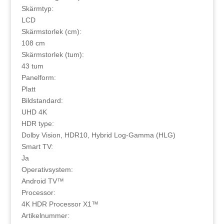
Skärmtyp:
LCD
Skärmstorlek (cm):
108 cm
Skärmstorlek (tum):
43 tum
Panelform:
Platt
Bildstandard:
UHD 4K
HDR type:
Dolby Vision, HDR10, Hybrid Log-Gamma (HLG)
Smart TV:
Ja
Operativsystem:
Android TV™
Processor:
4K HDR Processor X1™
Artikelnummer: