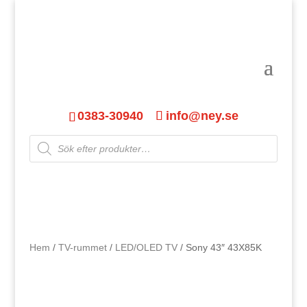
0383-30940
info@ney.se
Products
search
Hem
/
TV-rummet
/
LED/OLED TV
/ Sony 43″ 43X85K