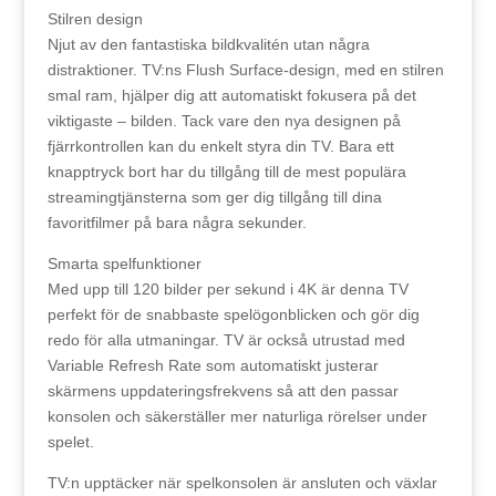
Stilren design
Njut av den fantastiska bildkvalitén utan några
distraktioner. TV:ns Flush Surface-design, med en stilren
smal ram, hjälper dig att automatiskt fokusera på det
viktigaste – bilden. Tack vare den nya designen på
fjärrkontrollen kan du enkelt styra din TV. Bara ett
knapptryck bort har du tillgång till de mest populära
streamingtjänsterna som ger dig tillgång till dina
favoritfilmer på bara några sekunder.
Smarta spelfunktioner
Med upp till 120 bilder per sekund i 4K är denna TV
perfekt för de snabbaste spelögonblicken och gör dig
redo för alla utmaningar. TV är också utrustad med
Variable Refresh Rate som automatiskt justerar
skärmens uppdateringsfrekvens så att den passar
konsolen och säkerställer mer naturliga rörelser under
spelet.
TV:n upptäcker när spelkonsolen är ansluten och växlar