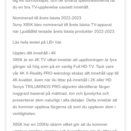
dig ett surroundljud, och de smarta spelfunktionerna får
du en bra TV-upplevelse oavsett innehåll.
Nominerad till årets bästa 2022-2023
Sony X85K blev nominerad till årets bästa TV-apparat
när Ljud&Bild testade årets bästa produkter 2022-2023.
Läs hela testet på LB+ här.
Upplev ditt innehåll i 4K
X85K är en 4K TV vilket innebär att upplösningen är fyra
gånger så hög som på en vanlig Full HD-TV. Tack vare
vår 4K X-Reality PRO-teknologi skalas allt innehåll upp till
4K-kvalitet, även när du tittar på innehåll i 2K eller HD.
Sonys TRILUMINOS PRO-algoritm identifierar färger
noggrant baserat på mättnad, ton och ljusstyrka och
presenterar dem naturligt i alla detaljer. Detta innebär att
du kommer uppleva färgerna så som du upplever dem i
verkligheten.
X85K har en 100Hz-skärm vilket gör att du kommer
uppleva smidiga rörelser och övergångar när du tittar på