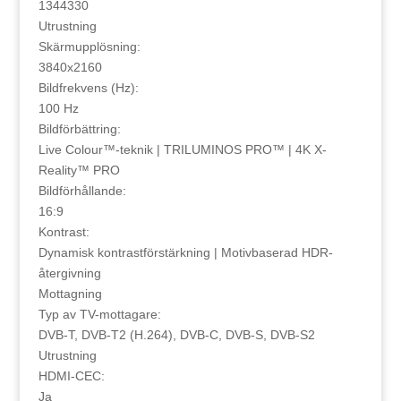
1344330
Utrustning
Skärmupplösning:
3840x2160
Bildfrekvens (Hz):
100 Hz
Bildförbättring:
Live Colour™-teknik | TRILUMINOS PRO™ | 4K X-
Reality™ PRO
Bildförhållande:
16:9
Kontrast:
Dynamisk kontrastförstärkning | Motivbaserad HDR-
återgivning
Mottagning
Typ av TV-mottagare:
DVB-T, DVB-T2 (H.264), DVB-C, DVB-S, DVB-S2
Utrustning
HDMI-CEC:
Ja